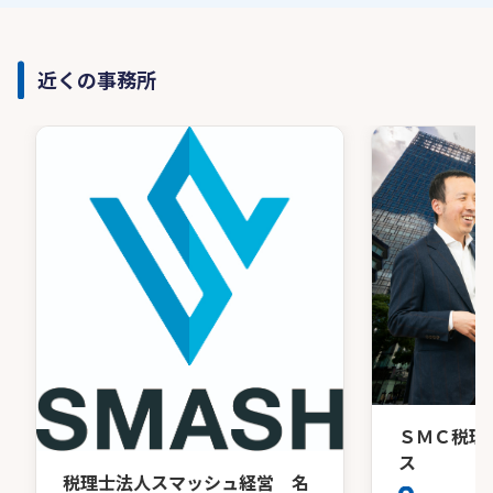
近くの事務所
ＳＭＣ税理
ス
税理士法人スマッシュ経営 名