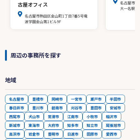
名古屋市中
古屋オフィス
大一名駅ビ
名古屋市熱田区金山町1丁目7番5号電
波学園金山第1ビル9F
周辺の事務所を探す
地域
名古屋市
豊橋市
岡崎市
一宮市
瀬戸市
半田市
春日井市
豊川市
碧南市
刈谷市
豊田市
安城市
西尾市
犬山市
常滑市
江南市
小牧市
稲沢市
新城市
東海市
大府市
知多市
知立市
尾張旭市
高浜市
岩倉市
豊明市
日進市
田原市
愛西市