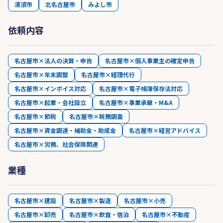
清須市
北名古屋市
みよし市
依頼内容
名古屋市×法人の決算・申告
名古屋市×個人事業主の確定申告
名古屋市×年末調整
名古屋市×経理代行
名古屋市×インボイス対応
名古屋市×電子帳簿保存法対応
名古屋市×起業・会社設立
名古屋市×事業承継・M&A
名古屋市×節税
名古屋市×税務調査
名古屋市×資金調達・補助金・助成金
名古屋市×経営アドバイス
名古屋市×労務、社会保険関連
業種
名古屋市×建設
名古屋市×製造
名古屋市×小売
名古屋市×卸売
名古屋市×飲食・宿泊
名古屋市×不動産