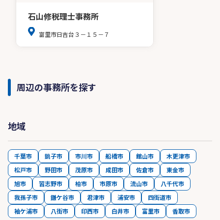
石山修税理士事務所
富里市日吉台３－１５－７
周辺の事務所を探す
地域
千葉市
銚子市
市川市
船橋市
館山市
木更津市
松戸市
野田市
茂原市
成田市
佐倉市
東金市
旭市
習志野市
柏市
市原市
流山市
八千代市
我孫子市
鎌ケ谷市
君津市
浦安市
四街道市
袖ケ浦市
八街市
印西市
白井市
富里市
香取市