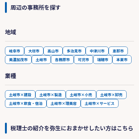
周辺の事務所を探す
地域
岐阜市
大垣市
高山市
多治見市
中津川市
恵那市
美濃加茂市
土岐市
各務原市
可児市
瑞穂市
本巣市
業種
土岐市×建設
土岐市×製造
土岐市×小売
土岐市×卸売
土岐市×飲食・宿泊
土岐市×理美容
土岐市×サービス
税理士の紹介を弥生におまかせしたい方はこちら