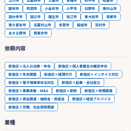
立川市
武蔵野市
三鷹市
青梅市
府中市
昭島市
調布市
町田市
小金井市
小平市
日野市
東村山市
国分寺市
国立市
福生市
狛江市
東大和市
清瀬市
東久留米市
武蔵村山市
多摩市
稲城市
羽村市
あきる野市
西東京市
依頼内容
新宿区×法人の決算・申告
新宿区×個人事業主の確定申告
新宿区×年末調整
新宿区×経理代行
新宿区×インボイス対応
新宿区×電子帳簿保存法対応
新宿区×起業・会社設立
新宿区×事業承継・M&A
新宿区×節税
新宿区×税務調査
新宿区×資金調達・補助金・助成金
新宿区×経営アドバイス
新宿区×労務、社会保険関連
業種