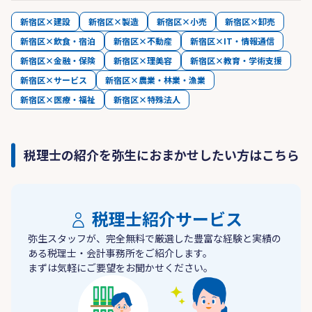
新宿区×建設
新宿区×製造
新宿区×小売
新宿区×卸売
新宿区×飲食・宿泊
新宿区×不動産
新宿区×IT・情報通信
新宿区×金融・保険
新宿区×理美容
新宿区×教育・学術支援
新宿区×サービス
新宿区×農業・林業・漁業
新宿区×医療・福祉
新宿区×特殊法人
税理士の紹介を弥生におまかせしたい方はこちら
税理士紹介サービス
弥生スタッフが、完全無料で厳選した豊富な経験と実績の
ある税理士・会計事務所をご紹介します。
まずは気軽にご要望をお聞かせください。