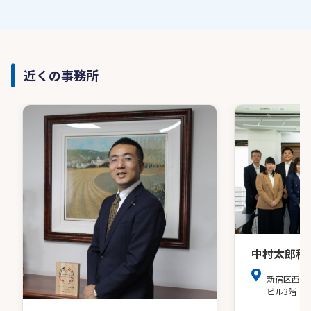
近くの事務所
中村太郎税
新宿区西新
ビル3階