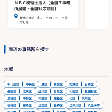
ＮＢＣ税理士法人【全国７事務
所展開・全国対応可能】
新宿区市谷田町2丁目19-1 NBC市谷田
町ビル
周辺の事務所を探す
地域
千代田区
中央区
港区
新宿区
文京区
台東区
墨田区
江東区
品川区
目黒区
大田区
世田谷区
渋谷区
中野区
杉並区
豊島区
北区
荒川区
板橋区
練馬区
足立区
葛飾区
江戸川区
八王子市