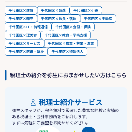
千代田区×建設
千代田区×製造
千代田区×小売
千代田区×卸売
千代田区×飲食・宿泊
千代田区×不動産
千代田区×IT・情報通信
千代田区×金融・保険
千代田区×理美容
千代田区×教育・学術支援
千代田区×サービス
千代田区×農業・林業・漁業
千代田区×医療・福祉
千代田区×特殊法人
税理士の紹介を弥生におまかせしたい方はこちら
税理士紹介サービス
弥生スタッフが、完全無料で厳選した豊富な経験と実績の
ある税理士・会計事務所をご紹介します。
まずは気軽にご要望をお聞かせください。