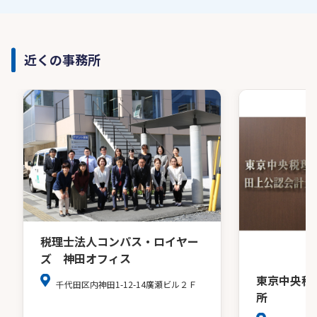
近くの事務所
税理士法人コンパス・ロイヤー
ズ 神田オフィス
東京中央税
千代田区内神田1-12-14廣瀬ビル２Ｆ
所