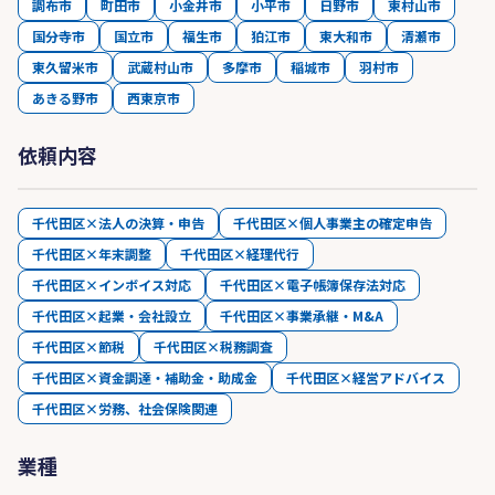
調布市
町田市
小金井市
小平市
日野市
東村山市
国分寺市
国立市
福生市
狛江市
東大和市
清瀬市
東久留米市
武蔵村山市
多摩市
稲城市
羽村市
あきる野市
西東京市
依頼内容
千代田区×法人の決算・申告
千代田区×個人事業主の確定申告
千代田区×年末調整
千代田区×経理代行
千代田区×インボイス対応
千代田区×電子帳簿保存法対応
千代田区×起業・会社設立
千代田区×事業承継・M&A
千代田区×節税
千代田区×税務調査
千代田区×資金調達・補助金・助成金
千代田区×経営アドバイス
千代田区×労務、社会保険関連
業種