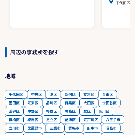
千代田区麹町4
周辺の事務所を探す
地域
千代田区
中央区
港区
新宿区
文京区
台東区
墨田区
江東区
品川区
目黒区
大田区
世田谷区
渋谷区
中野区
杉並区
豊島区
北区
荒川区
板橋区
練馬区
足立区
葛飾区
江戸川区
八王子市
立川市
武蔵野市
三鷹市
青梅市
府中市
昭島市