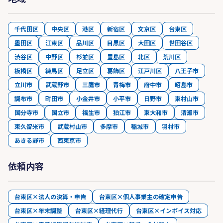
千代田区
中央区
港区
新宿区
文京区
台東区
墨田区
江東区
品川区
目黒区
大田区
世田谷区
渋谷区
中野区
杉並区
豊島区
北区
荒川区
板橋区
練馬区
足立区
葛飾区
江戸川区
八王子市
立川市
武蔵野市
三鷹市
青梅市
府中市
昭島市
調布市
町田市
小金井市
小平市
日野市
東村山市
国分寺市
国立市
福生市
狛江市
東大和市
清瀬市
東久留米市
武蔵村山市
多摩市
稲城市
羽村市
あきる野市
西東京市
依頼内容
台東区×法人の決算・申告
台東区×個人事業主の確定申告
台東区×年末調整
台東区×経理代行
台東区×インボイス対応