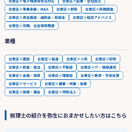
台東区×電子帳簿保存法対応
台東区×起業・会社設立
台東区×事業承継・M&A
台東区×節税
台東区×税務調査
台東区×資金調達・補助金・助成金
台東区×経営アドバイス
台東区×労務、社会保険関連
業種
台東区×建設
台東区×製造
台東区×小売
台東区×卸売
台東区×飲食・宿泊
台東区×不動産
台東区×IT・情報通信
台東区×金融・保険
台東区×理美容
台東区×教育・学術支援
台東区×サービス
台東区×農業・林業・漁業
台東区×医療・福祉
台東区×特殊法人
税理士の紹介を弥生におまかせしたい方はこちら