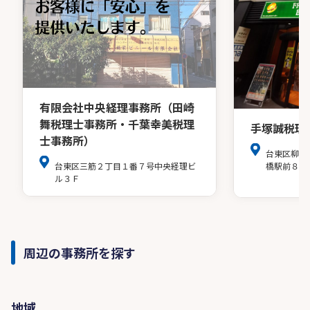
有限会社中央経理事務所（田崎
舞税理士事務所・千葉幸美税理
手塚誠税理
士事務所）
台東区柳橋
台東区三筋２丁目１番７号中央経理ビ
橋駅前８階
ル３Ｆ
周辺の事務所を探す
地域