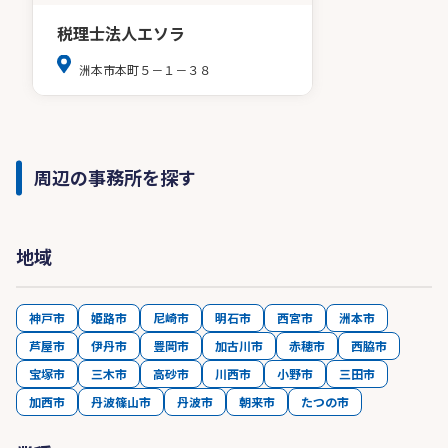
税理士法人エソラ
洲本市本町５－１－３８
周辺の事務所を探す
地域
神戸市
姫路市
尼崎市
明石市
西宮市
洲本市
芦屋市
伊丹市
豊岡市
加古川市
赤穂市
西脇市
宝塚市
三木市
高砂市
川西市
小野市
三田市
加西市
丹波篠山市
丹波市
朝来市
たつの市