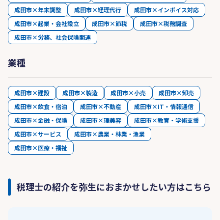
成田市×年末調整
成田市×経理代行
成田市×インボイス対応
成田市×起業・会社設立
成田市×節税
成田市×税務調査
成田市×労務、社会保険関連
業種
成田市×建設
成田市×製造
成田市×小売
成田市×卸売
成田市×飲食・宿泊
成田市×不動産
成田市×IT・情報通信
成田市×金融・保険
成田市×理美容
成田市×教育・学術支援
成田市×サービス
成田市×農業・林業・漁業
成田市×医療・福祉
税理士の紹介を弥生におまかせしたい方はこちら