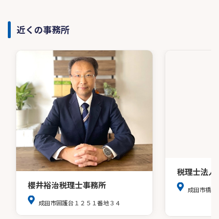
近くの事務所
税理士法人
櫻井裕治税理士事務所
成田市橋賀台1
成田市囲護台１２５１番地３４