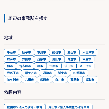
周辺の事務所を探す
地域
千葉市
銚子市
市川市
船橋市
館山市
木更津市
松戸市
野田市
茂原市
成田市
佐倉市
東金市
旭市
習志野市
柏市
市原市
流山市
八千代市
我孫子市
鎌ケ谷市
君津市
浦安市
四街道市
袖ケ浦市
八街市
印西市
白井市
富里市
香取市
依頼内容
成田市×法人の決算・申告
成田市×個人事業主の確定申告