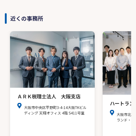
近くの事務所
ＡＲＫ税理士法人 大阪支店
ハートラン
大阪市中央区平野町3-4-14大阪TKビル
ディング 天翔オフィス 4階 S411号室
大阪市北区
ランド・ア