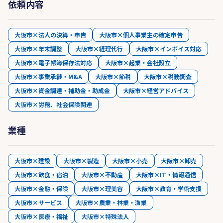
依頼内容
大阪市×法人の決算・申告
大阪市×個人事業主の確定申告
大阪市×年末調整
大阪市×経理代行
大阪市×インボイス対応
大阪市×電子帳簿保存法対応
大阪市×起業・会社設立
大阪市×事業承継・M&A
大阪市×節税
大阪市×税務調査
大阪市×資金調達・補助金・助成金
大阪市×経営アドバイス
大阪市×労務、社会保険関連
業種
大阪市×建設
大阪市×製造
大阪市×小売
大阪市×卸売
大阪市×飲食・宿泊
大阪市×不動産
大阪市×IT・情報通信
大阪市×金融・保険
大阪市×理美容
大阪市×教育・学術支援
大阪市×サービス
大阪市×農業・林業・漁業
大阪市×医療・福祉
大阪市×特殊法人