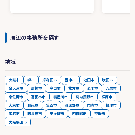
周辺の事務所を探す
地域
大阪市
堺市
岸和田市
豊中市
池田市
吹田市
泉大津市
高槻市
守口市
枚方市
茨木市
八尾市
泉佐野市
富田林市
寝屋川市
河内長野市
松原市
大東市
和泉市
箕面市
羽曳野市
門真市
摂津市
高石市
藤井寺市
東大阪市
四條畷市
交野市
大阪狭山市