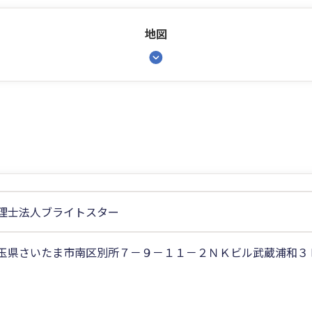
地図
理士法人ブライトスター
玉県さいたま市南区別所７－９－１１－２ＮＫビル武蔵浦和３