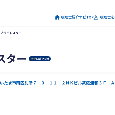
税理士紹介ナビTOP
税理士を
ブライトスター
スター
いたま市南区別所７－９－１１－２ＮＫビル武蔵浦和３Ｆ－Ａ