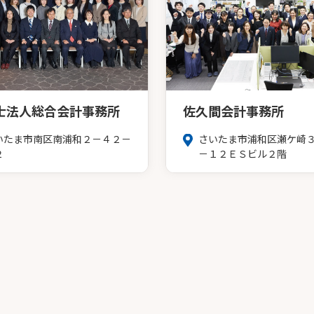
士法人総合会計事務所
佐久間会計事務所
いたま市南区南浦和２－４２－
さいたま市浦和区瀬ケ崎
２
－１２ＥＳビル２階