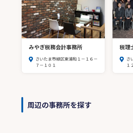
みやぎ税務会計事務所
税理
さいたま市緑区東浦和１－１６－
さ
７－１０１
１
周辺の事務所を探す