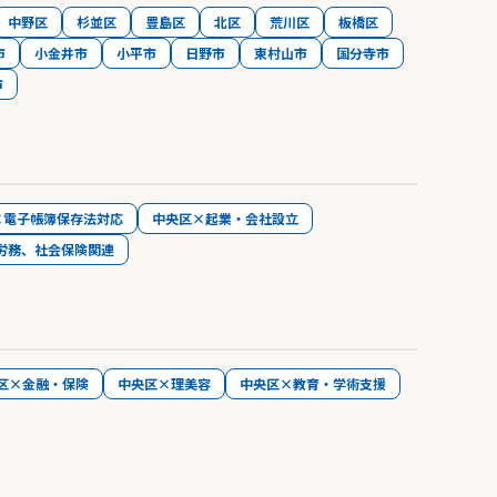
中野区
杉並区
豊島区
北区
荒川区
板橋区
市
小金井市
小平市
日野市
東村山市
国分寺市
市
×電子帳簿保存法対応
中央区×起業・会社設立
労務、社会保険関連
区×金融・保険
中央区×理美容
中央区×教育・学術支援