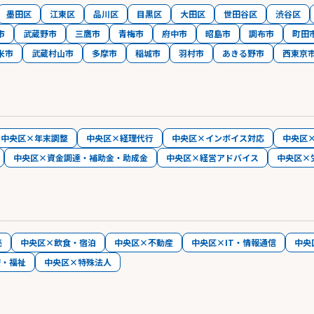
墨田区
江東区
品川区
目黒区
大田区
世田谷区
渋谷区
市
武蔵野市
三鷹市
青梅市
府中市
昭島市
調布市
町田
米市
武蔵村山市
多摩市
稲城市
羽村市
あきる野市
西東京
中央区×年末調整
中央区×経理代行
中央区×インボイス対応
中央区
中央区×資金調達・補助金・助成金
中央区×経営アドバイス
中央区×
売
中央区×飲食・宿泊
中央区×不動産
中央区×IT・情報通信
中央
療・福祉
中央区×特殊法人