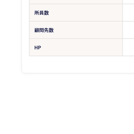
所員数
顧問先数
HP