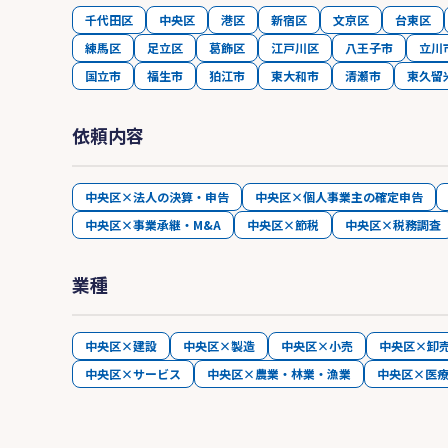
千代田区
中央区
港区
新宿区
文京区
台東区
練馬区
足立区
葛飾区
江戸川区
八王子市
立川
国立市
福生市
狛江市
東大和市
清瀬市
東久留
依頼内容
中央区×法人の決算・申告
中央区×個人事業主の確定申告
中央区×事業承継・M&A
中央区×節税
中央区×税務調査
業種
中央区×建設
中央区×製造
中央区×小売
中央区×卸
中央区×サービス
中央区×農業・林業・漁業
中央区×医