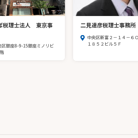
ば税理士法人 東京事
二見達彦税理士事務所
中央区新富２－１４－６
１８５２ビル５Ｆ
央区銀座8-9-15銀座ミノリビ
6階