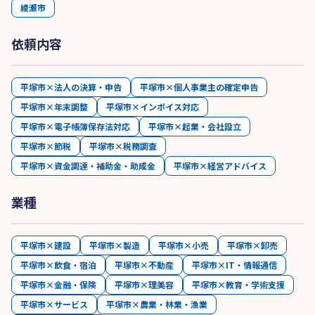
綾瀬市
依頼内容
平塚市×法人の決算・申告
平塚市×個人事業主の確定申告
平塚市×年末調整
平塚市×インボイス対応
平塚市×電子帳簿保存法対応
平塚市×起業・会社設立
平塚市×節税
平塚市×税務調査
平塚市×資金調達・補助金・助成金
平塚市×経営アドバイス
業種
平塚市×建設
平塚市×製造
平塚市×小売
平塚市×卸売
平塚市×飲食・宿泊
平塚市×不動産
平塚市×IT・情報通信
平塚市×金融・保険
平塚市×理美容
平塚市×教育・学術支援
平塚市×サービス
平塚市×農業・林業・漁業