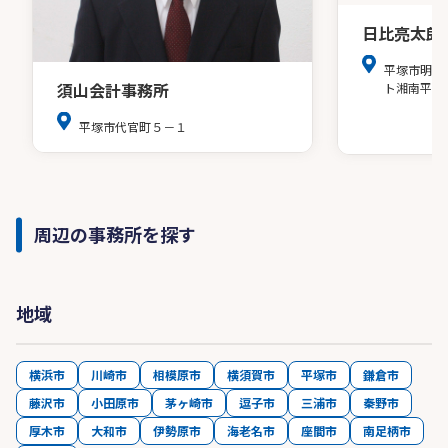
日比亮太郎
平塚市明石
須山会計事務所
ト湘南平塚
平塚市代官町５－１
周辺の事務所を探す
地域
横浜市
川崎市
相模原市
横須賀市
平塚市
鎌倉市
藤沢市
小田原市
茅ヶ崎市
逗子市
三浦市
秦野市
厚木市
大和市
伊勢原市
海老名市
座間市
南足柄市