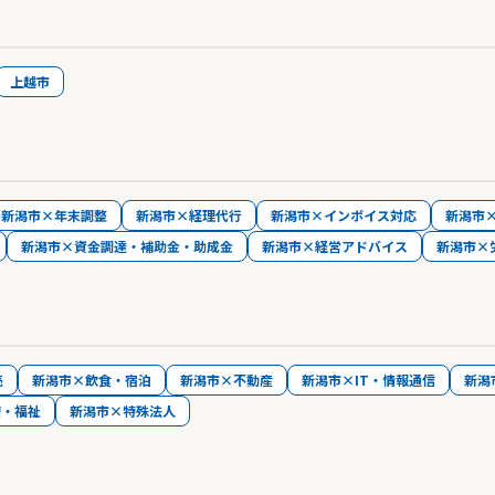
上越市
新潟市×年末調整
新潟市×経理代行
新潟市×インボイス対応
新潟市
新潟市×資金調達・補助金・助成金
新潟市×経営アドバイス
新潟市×
売
新潟市×飲食・宿泊
新潟市×不動産
新潟市×IT・情報通信
新潟
療・福祉
新潟市×特殊法人