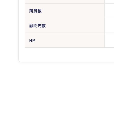
所員数
顧問先数
HP