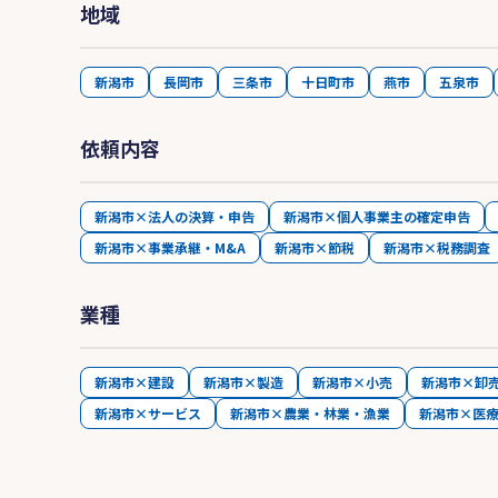
地域
新潟市
長岡市
三条市
十日町市
燕市
五泉市
依頼内容
新潟市×法人の決算・申告
新潟市×個人事業主の確定申告
新潟市×事業承継・M&A
新潟市×節税
新潟市×税務調査
業種
新潟市×建設
新潟市×製造
新潟市×小売
新潟市×卸
新潟市×サービス
新潟市×農業・林業・漁業
新潟市×医