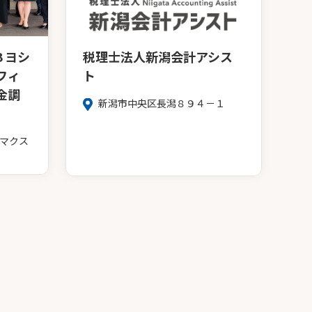
Ｂヨシ
税理士法人新潟会計アシス
フィ
ト
金調
新潟市中央区長潟８９４－１
8マクス