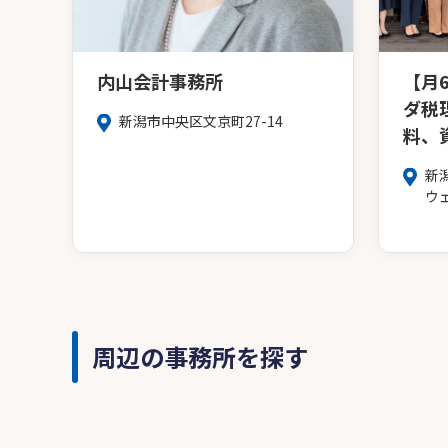
内山会計事務所
【月
ダ税
新潟市中央区文京町27-14
料、
新潟
ウ
周辺の事務所を探す