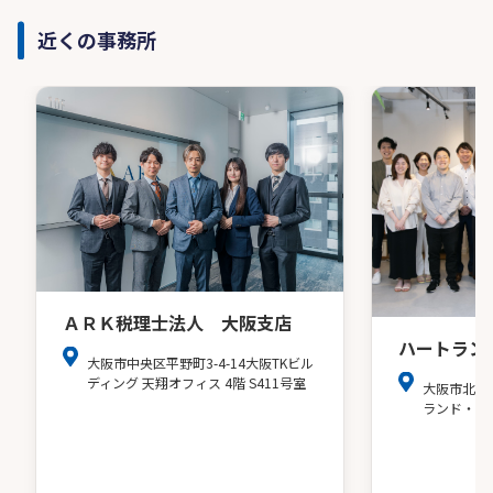
近くの事務所
ＡＲＫ税理士法人 大阪支店
ハートラン
大阪市中央区平野町3-4-14大阪TKビル
ディング 天翔オフィス 4階 S411号室
大阪市北区
ランド・ア