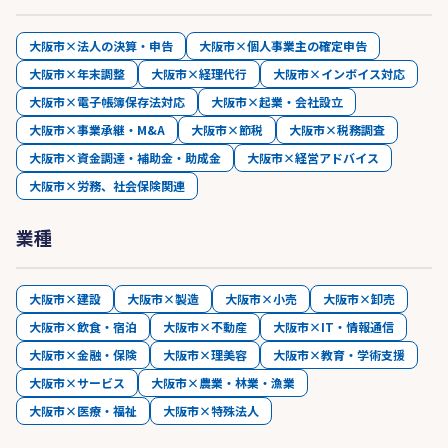
大阪市×法人の決算・申告
大阪市×個人事業主の確定申告
大阪市×年末調整
大阪市×経理代行
大阪市×インボイス対応
大阪市×電子帳簿保存法対応
大阪市×起業・会社設立
大阪市×事業承継・M&A
大阪市×節税
大阪市×税務調査
大阪市×資金調達・補助金・助成金
大阪市×経営アドバイス
大阪市×労務、社会保険関連
業種
大阪市×建設
大阪市×製造
大阪市×小売
大阪市×卸売
大阪市×飲食・宿泊
大阪市×不動産
大阪市×IT・情報通信
大阪市×金融・保険
大阪市×理美容
大阪市×教育・学術支援
大阪市×サービス
大阪市×農業・林業・漁業
大阪市×医療・福祉
大阪市×特殊法人