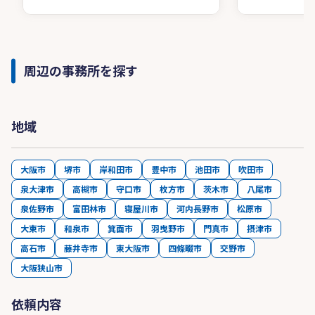
周辺の事務所を探す
地域
大阪市
堺市
岸和田市
豊中市
池田市
吹田市
泉大津市
高槻市
守口市
枚方市
茨木市
八尾市
泉佐野市
富田林市
寝屋川市
河内長野市
松原市
大東市
和泉市
箕面市
羽曳野市
門真市
摂津市
高石市
藤井寺市
東大阪市
四條畷市
交野市
大阪狭山市
依頼内容