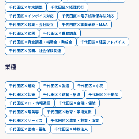
千代田区×年末調整
千代田区×経理代行
千代田区×インボイス対応
千代田区×電子帳簿保存法対応
千代田区×起業・会社設立
千代田区×事業承継・M&A
千代田区×節税
千代田区×税務調査
千代田区×資金調達・補助金・助成金
千代田区×経営アドバイス
千代田区×労務、社会保険関連
業種
千代田区×建設
千代田区×製造
千代田区×小売
千代田区×卸売
千代田区×飲食・宿泊
千代田区×不動産
千代田区×IT・情報通信
千代田区×金融・保険
千代田区×理美容
千代田区×教育・学術支援
千代田区×サービス
千代田区×農業・林業・漁業
千代田区×医療・福祉
千代田区×特殊法人