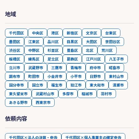
地域
千代田区
中央区
港区
新宿区
文京区
台東区
墨田区
江東区
品川区
目黒区
大田区
世田谷区
渋谷区
中野区
杉並区
豊島区
北区
荒川区
板橋区
練馬区
足立区
葛飾区
江戸川区
八王子市
立川市
武蔵野市
三鷹市
青梅市
府中市
昭島市
調布市
町田市
小金井市
小平市
日野市
東村山市
国分寺市
国立市
福生市
狛江市
東大和市
清瀬市
東久留米市
武蔵村山市
多摩市
稲城市
羽村市
あきる野市
西東京市
依頼内容
千代田区×法人の決算・申告
千代田区×個人事業主の確定申告