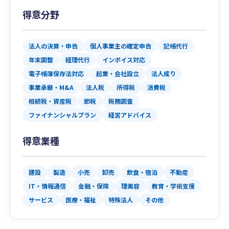
得意分野
法人の決算・申告
個人事業主の確定申告
記帳代行
年末調整
経理代行
インボイス対応
電子帳簿保存法対応
起業・会社設立
法人成り
事業承継・M&A
法人税
所得税
消費税
相続税・資産税
節税
税務調査
ファイナンシャルプラン
経営アドバイス
得意業種
建設
製造
小売
卸売
飲食・宿泊
不動産
IT・情報通信
金融・保険
理美容
教育・学術支援
サービス
医療・福祉
特殊法人
その他