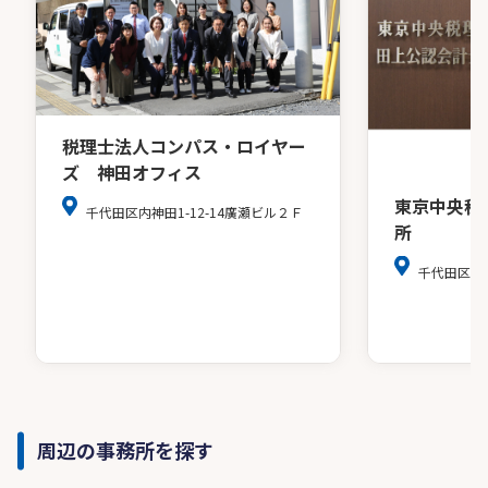
税理士法人コンパス・ロイヤー
ズ 神田オフィス
東京中央税
千代田区内神田1-12-14廣瀬ビル２Ｆ
所
千代田区麹町4
周辺の事務所を探す