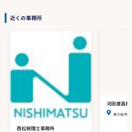
近くの事務所
河田康昌税
東大阪市中
西松税理士事務所