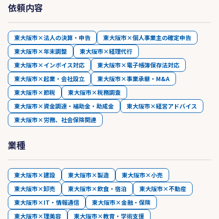
依頼内容
東大阪市×法人の決算・申告
東大阪市×個人事業主の確定申告
東大阪市×年末調整
東大阪市×経理代行
東大阪市×インボイス対応
東大阪市×電子帳簿保存法対応
東大阪市×起業・会社設立
東大阪市×事業承継・M&A
東大阪市×節税
東大阪市×税務調査
東大阪市×資金調達・補助金・助成金
東大阪市×経営アドバイス
東大阪市×労務、社会保険関連
業種
東大阪市×建設
東大阪市×製造
東大阪市×小売
東大阪市×卸売
東大阪市×飲食・宿泊
東大阪市×不動産
東大阪市×IT・情報通信
東大阪市×金融・保険
東大阪市×理美容
東大阪市×教育・学術支援