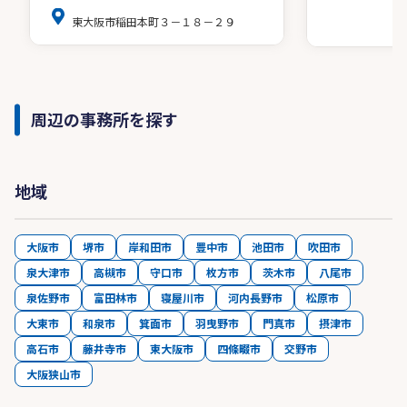
東大阪市稲田本町３－１８－２９
周辺の事務所を探す
地域
大阪市
堺市
岸和田市
豊中市
池田市
吹田市
泉大津市
高槻市
守口市
枚方市
茨木市
八尾市
泉佐野市
富田林市
寝屋川市
河内長野市
松原市
大東市
和泉市
箕面市
羽曳野市
門真市
摂津市
高石市
藤井寺市
東大阪市
四條畷市
交野市
大阪狭山市