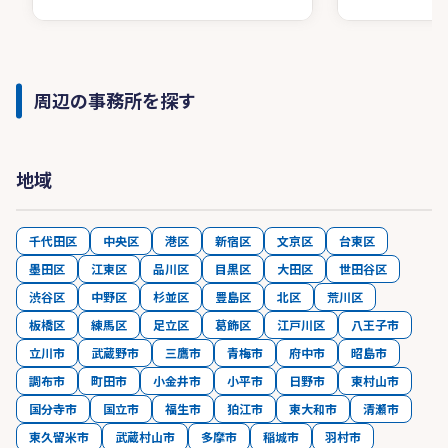
周辺の事務所を探す
地域
千代田区
中央区
港区
新宿区
文京区
台東区
墨田区
江東区
品川区
目黒区
大田区
世田谷区
渋谷区
中野区
杉並区
豊島区
北区
荒川区
板橋区
練馬区
足立区
葛飾区
江戸川区
八王子市
立川市
武蔵野市
三鷹市
青梅市
府中市
昭島市
調布市
町田市
小金井市
小平市
日野市
東村山市
国分寺市
国立市
福生市
狛江市
東大和市
清瀬市
東久留米市
武蔵村山市
多摩市
稲城市
羽村市