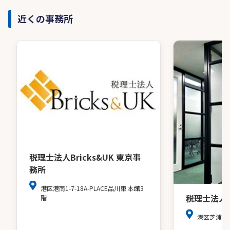
近くの事務所
税理士法人Bricks&UK 東京事
務所
港区港南1-7-18A-PLACE品川東 本館3
税理士法人
階
港区芝浦３