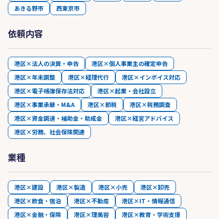
あきる野市
西東京市
依頼内容
港区×法人の決算・申告
港区×個人事業主の確定申告
港区×年末調整
港区×経理代行
港区×インボイス対応
港区×電子帳簿保存法対応
港区×起業・会社設立
港区×事業承継・M&A
港区×節税
港区×税務調査
港区×資金調達・補助金・助成金
港区×経営アドバイス
港区×労務、社会保険関連
業種
港区×建設
港区×製造
港区×小売
港区×卸売
港区×飲食・宿泊
港区×不動産
港区×IT・情報通信
港区×金融・保険
港区×理美容
港区×教育・学術支援