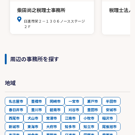
柴田尚之税理士事務所
税理士法人
日進市栄２－１３０６ノースステージ
２Ｆ
周辺の事務所を探す
地域
名古屋市
豊橋市
岡崎市
一宮市
瀬戸市
半田市
春日井市
豊川市
碧南市
刈谷市
豊田市
安城市
西尾市
犬山市
常滑市
江南市
小牧市
稲沢市
新城市
東海市
大府市
知多市
知立市
尾張旭市
高浜市
岩倉市
豊明市
日進市
田原市
愛西市