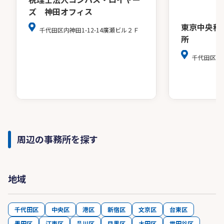
ズ 神田オフィス
東京中央税
千代田区内神田1-12-14廣瀬ビル２Ｆ
所
千代田区麹町4
周辺の事務所を探す
地域
千代田区
中央区
港区
新宿区
文京区
台東区
墨田区
江東区
品川区
目黒区
大田区
世田谷区