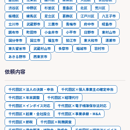
渋谷区
中野区
杉並区
豊島区
北区
荒川区
板橋区
練馬区
足立区
葛飾区
江戸川区
八王子市
立川市
武蔵野市
三鷹市
青梅市
府中市
昭島市
調布市
町田市
小金井市
小平市
日野市
東村山市
国分寺市
国立市
福生市
狛江市
東大和市
清瀬市
東久留米市
武蔵村山市
多摩市
稲城市
羽村市
あきる野市
西東京市
依頼内容
千代田区×法人の決算・申告
千代田区×個人事業主の確定申告
千代田区×年末調整
千代田区×経理代行
千代田区×インボイス対応
千代田区×電子帳簿保存法対応
千代田区×起業・会社設立
千代田区×事業承継・M&A
千代田区×節税
千代田区×税務調査
千代田区×資金調達・補助金・助成金
千代田区×経営アドバイス