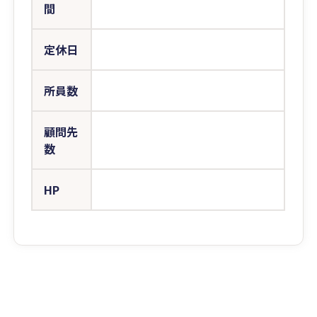
間
定休日
所員数
顧問先
数
HP