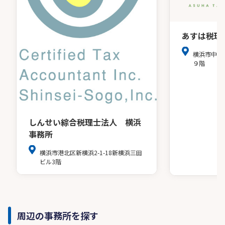
あすは税理
横浜市中区
９階
しんせい綜合税理士法人 横浜
事務所
横浜市港北区新横浜2-1-18新横浜三田
ビル3階
周辺の事務所を探す