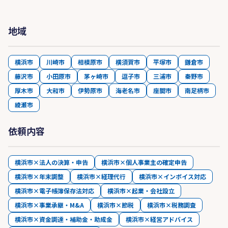
地域
横浜市
川崎市
相模原市
横須賀市
平塚市
鎌倉市
藤沢市
小田原市
茅ヶ崎市
逗子市
三浦市
秦野市
厚木市
大和市
伊勢原市
海老名市
座間市
南足柄市
綾瀬市
依頼内容
横浜市×法人の決算・申告
横浜市×個人事業主の確定申告
横浜市×年末調整
横浜市×経理代行
横浜市×インボイス対応
横浜市×電子帳簿保存法対応
横浜市×起業・会社設立
横浜市×事業承継・M&A
横浜市×節税
横浜市×税務調査
横浜市×資金調達・補助金・助成金
横浜市×経営アドバイス