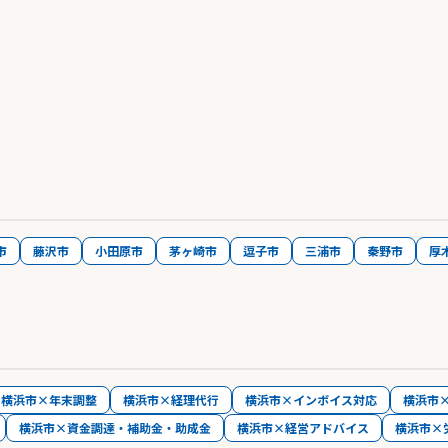
市
藤沢市
小田原市
茅ヶ崎市
逗子市
三浦市
秦野市
厚
横浜市×年末調整
横浜市×経理代行
横浜市×インボイス対応
横浜市
横浜市×資金調達・補助金・助成金
横浜市×経営アドバイス
横浜市×