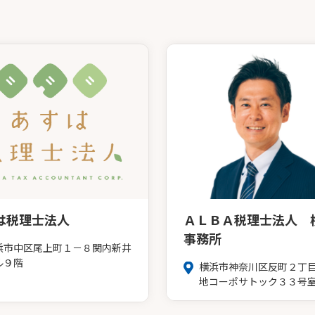
は税理士法人
ＡＬＢＡ税理士法人 
事務所
浜市中区尾上町１－８関内新井
ル９階
横浜市神奈川区反町２丁
地コーポサトック３３号