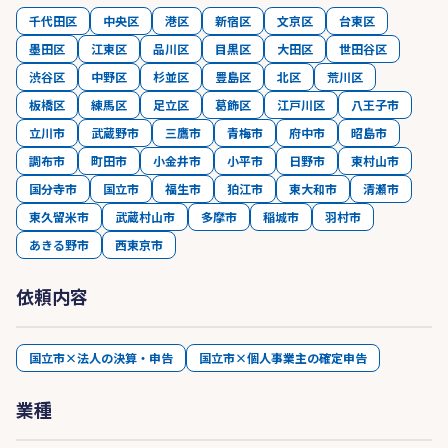
千代田区
中央区
港区
新宿区
文京区
台東区
墨田区
江東区
品川区
目黒区
大田区
世田谷区
渋谷区
中野区
杉並区
豊島区
北区
荒川区
板橋区
練馬区
足立区
葛飾区
江戸川区
八王子市
立川市
武蔵野市
三鷹市
青梅市
府中市
昭島市
調布市
町田市
小金井市
小平市
日野市
東村山市
国分寺市
国立市
福生市
狛江市
東大和市
清瀬市
東久留米市
武蔵村山市
多摩市
稲城市
羽村市
あきる野市
西東京市
依頼内容
国立市×法人の決算・申告
国立市×個人事業主の確定申告
業種