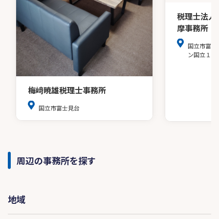
税理士法人
摩事務所
国立市富士
ン国立１０
梅﨑暁雄税理士事務所
国立市富士見台
周辺の事務所を探す
地域