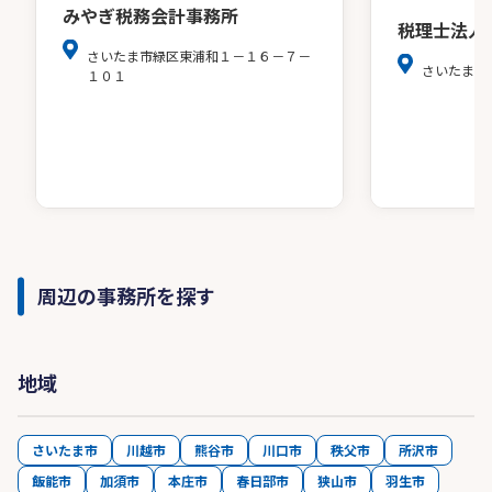
みやぎ税務会計事務所
税理士法人
さいたま市緑区東浦和１－１６－７－
さいたま市
１０１
周辺の事務所を探す
地域
さいたま市
川越市
熊谷市
川口市
秩父市
所沢市
飯能市
加須市
本庄市
春日部市
狭山市
羽生市