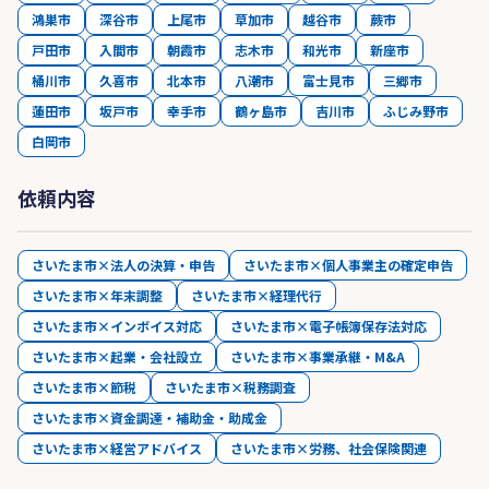
鴻巣市
深谷市
上尾市
草加市
越谷市
蕨市
戸田市
入間市
朝霞市
志木市
和光市
新座市
桶川市
久喜市
北本市
八潮市
富士見市
三郷市
蓮田市
坂戸市
幸手市
鶴ヶ島市
吉川市
ふじみ野市
白岡市
依頼内容
さいたま市×法人の決算・申告
さいたま市×個人事業主の確定申告
さいたま市×年末調整
さいたま市×経理代行
さいたま市×インボイス対応
さいたま市×電子帳簿保存法対応
さいたま市×起業・会社設立
さいたま市×事業承継・M&A
さいたま市×節税
さいたま市×税務調査
さいたま市×資金調達・補助金・助成金
さいたま市×経営アドバイス
さいたま市×労務、社会保険関連