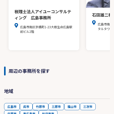
税理士法人アイユーコンサルテ
石田雄二税
ィング 広島事務所
広島市南区
広島市南区京橋町1-23大樹生命広島駅
タルタワー
前ビル2階
周辺の事務所を探す
地域
広島市
呉市
竹原市
三原市
福山市
三次市
庄原市
東広島市
廿日市市