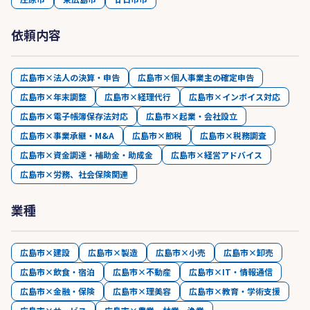
依頼内容
広島市×法人の決算・申告
広島市×個人事業主の確定申告
広島市×年末調整
広島市×経理代行
広島市×インボイス対応
広島市×電子帳簿保存法対応
広島市×起業・会社設立
広島市×事業承継・M&A
広島市×節税
広島市×税務調査
広島市×資金調達・補助金・助成金
広島市×経営アドバイス
広島市×労務、社会保険関連
業種
広島市×建設
広島市×製造
広島市×小売
広島市×卸売
広島市×飲食・宿泊
広島市×不動産
広島市×IT・情報通信
広島市×金融・保険
広島市×理美容
広島市×教育・学術支援