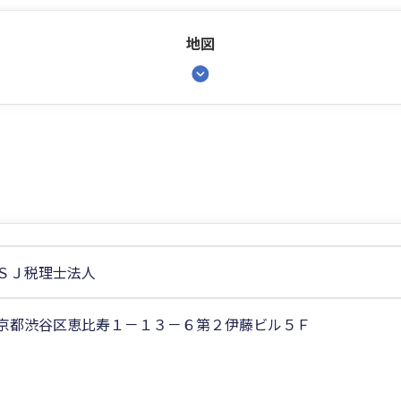
地図
ＳＪ税理士法人
京都渋谷区恵比寿１－１３－６第２伊藤ビル５Ｆ