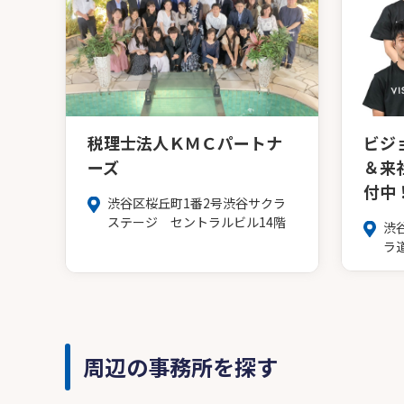
税理士法人ＫＭＣパートナ
ビジ
ーズ
＆来
付中
渋谷区桜丘町1番2号渋谷サクラ
ステージ セントラルビル14階
渋
ラ道
周辺の事務所を探す