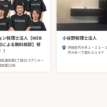
ョン税理士法人【WEB
小谷野税理士法人
社による無料相談】受
渋谷区代々木１－２２－１
！！
代々木一丁目ビル１４Ｆ
谷区道玄坂1丁目15-3プリメー
玄坂1106