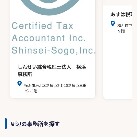
あすは税理
横浜市中区
９階
しんせい綜合税理士法人 横浜
事務所
横浜市港北区新横浜2-1-18新横浜三田
ビル3階
周辺の事務所を探す