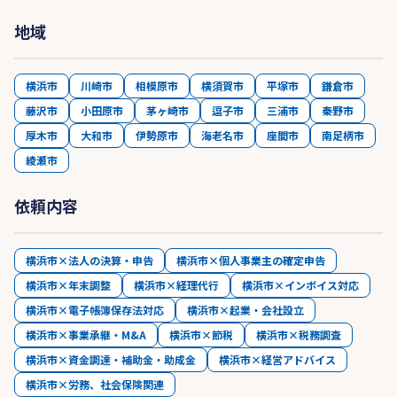
地域
横浜市
川崎市
相模原市
横須賀市
平塚市
鎌倉市
藤沢市
小田原市
茅ヶ崎市
逗子市
三浦市
秦野市
厚木市
大和市
伊勢原市
海老名市
座間市
南足柄市
綾瀬市
依頼内容
横浜市×法人の決算・申告
横浜市×個人事業主の確定申告
横浜市×年末調整
横浜市×経理代行
横浜市×インボイス対応
横浜市×電子帳簿保存法対応
横浜市×起業・会社設立
横浜市×事業承継・M&A
横浜市×節税
横浜市×税務調査
横浜市×資金調達・補助金・助成金
横浜市×経営アドバイス
横浜市×労務、社会保険関連