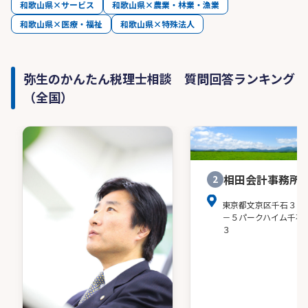
和歌山県×サービス
和歌山県×農業・林業・漁業
和歌山県×医療・福祉
和歌山県×特殊法人
弥生のかんたん税理士相談 質問回答ランキング
（全国）
相田会計事務所
2
東京都文京区千石３－
－５パークハイム千石
３