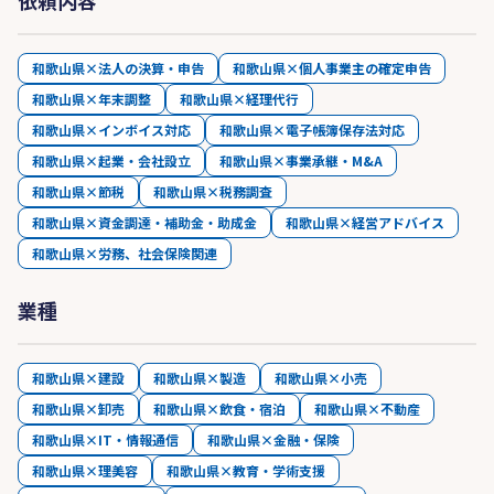
依頼内容
和歌山県×法人の決算・申告
和歌山県×個人事業主の確定申告
和歌山県×年末調整
和歌山県×経理代行
和歌山県×インボイス対応
和歌山県×電子帳簿保存法対応
和歌山県×起業・会社設立
和歌山県×事業承継・M&A
和歌山県×節税
和歌山県×税務調査
和歌山県×資金調達・補助金・助成金
和歌山県×経営アドバイス
和歌山県×労務、社会保険関連
業種
和歌山県×建設
和歌山県×製造
和歌山県×小売
和歌山県×卸売
和歌山県×飲食・宿泊
和歌山県×不動産
和歌山県×IT・情報通信
和歌山県×金融・保険
和歌山県×理美容
和歌山県×教育・学術支援