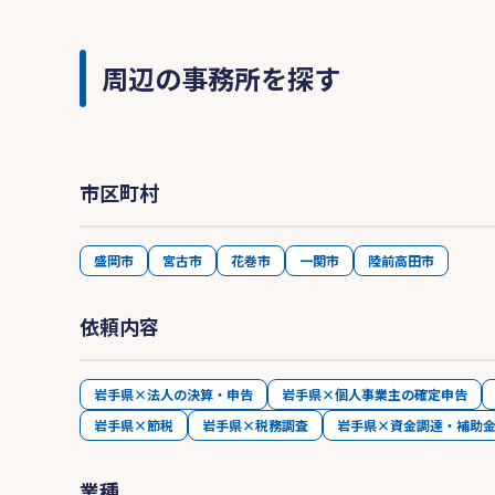
周辺の事務所を探す
市区町村
盛岡市
宮古市
花巻市
一関市
陸前高田市
依頼内容
岩手県×法人の決算・申告
岩手県×個人事業主の確定申告
岩手県×節税
岩手県×税務調査
岩手県×資金調達・補助
業種