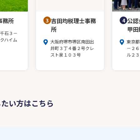
事務所
3
吉田均税理士事務
4
公認
所
甲田
千石３－
クハイム
大阪府堺市堺区南田出
東京都
井町３丁４番２号クレ
－２６
スト泉１０３号
ル２３
したい方はこちら