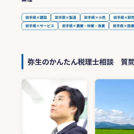
岩手県×建設
岩手県×製造
岩手県×小売
岩手県×卸
岩手県×サービス
岩手県×農業・林業・漁業
岩手県×医
弥生のかんたん税理士相談 質