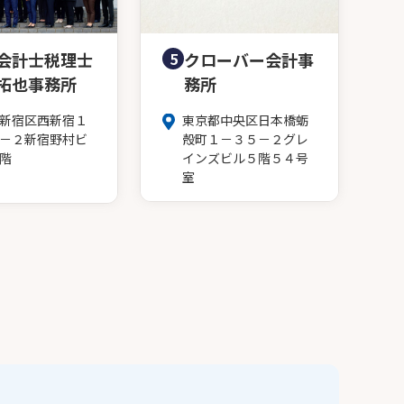
会計士税理士
5
クローバー会計事
拓也事務所
務所
新宿区西新宿１
東京都中央区日本橋蛎
－２新宿野村ビ
殻町１－３５－２グレ
階
インズビル５階５４号
室