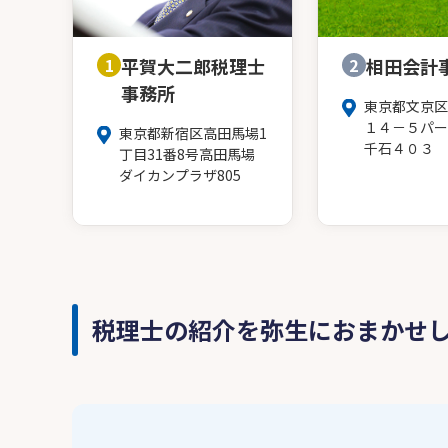
1
平賀大二郎税理士
2
相田会計
事務所
東京都文京区
１４－５パー
東京都新宿区高田馬場1
千石４０３
丁目31番8号高田馬場
ダイカンプラザ805
税理士の紹介を弥生におまかせ