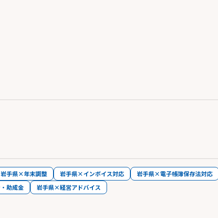
岩手県×年末調整
岩手県×インボイス対応
岩手県×電子帳簿保存法対応
金・助成金
岩手県×経営アドバイス