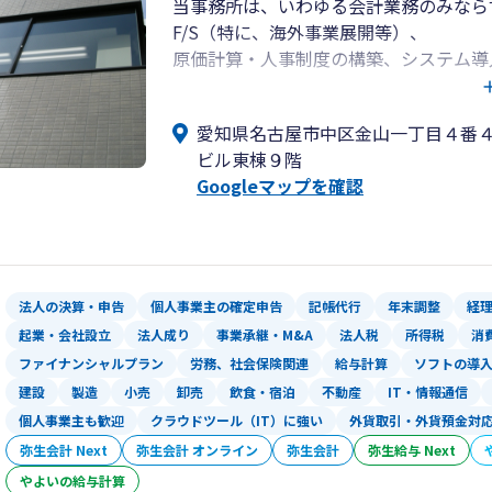
当事務所は、いわゆる会計業務のみなら
F/S（特に、海外事業展開等）、
原価計算・人事制度の構築、システム導
某大手メーカーで十数年間にわたり人事
ウ・人脈をフル活用し、貴社の成長を支
愛知県名古屋市中区金山一丁目４番
ビル東棟９階
Googleマップを確認
法人の決算・申告
個人事業主の確定申告
記帳代行
年末調整
経
起業・会社設立
法人成り
事業承継・M&A
法人税
所得税
消
ファイナンシャルプラン
労務、社会保険関連
給与計算
ソフトの導
建設
製造
小売
卸売
飲食・宿泊
不動産
IT・情報通信
個人事業主も歓迎
クラウドツール（IT）に強い
外貨取引・外貨預金対
弥生会計 Next
弥生会計 オンライン
弥生会計
弥生給与 Next
やよいの給与計算