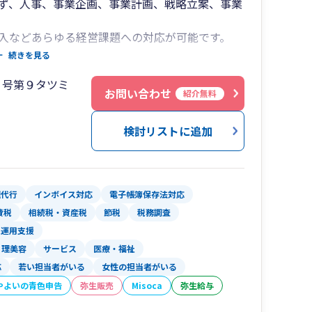
ず、人事、事業企画、事業計画、戦略立案、事業
入などあらゆる経営課題への対応が可能です。
、事業企画・調達部門を担当して築いたノウハ
続きを見る
援して参ります。
４号第９タツミ
お問い合わせ
紹介無料
検討リストに追加
理代行
インボイス対応
電子帳簿保存法対応
費税
相続税・資産税
節税
税務調査
入運用支援
理美容
サービス
医療・福祉
応
若い担当者がいる
女性の担当者がいる
やよいの青色申告
弥生販売
Misoca
弥生給与