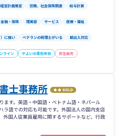
経営計画策定
労務、社会保険関連
給与計算
金融・保険
理美容
サービス
医療・福祉
T）に強い
ベテランの税理士がいる
輸出入対応
オンライン
やよいの青色申告
弥生販売
書士事務所
ります。英語・中国語・ベトナム語・ネパール
ハラ語での対応も可能です。外国法人の国内支店
、外国人従業員雇用に関するサポートなど、行政