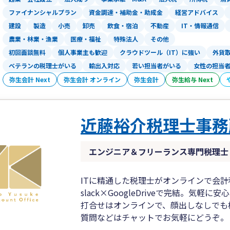
ファイナンシャルプラン
資金調達・補助金・助成金
経営アドバイス
建設
製造
小売
卸売
飲食・宿泊
不動産
IT・情報通信
農業・林業・漁業
医療・福祉
特殊法人
その他
初回面談無料
個人事業主も歓迎
クラウドツール（IT）に強い
外貨
ベテランの税理士がいる
輸出入対応
若い担当者がいる
女性の担当
弥生会計 Next
弥生会計 オンライン
弥生会計
弥生給与 Next
近藤裕介税理士事務
エンジニア＆フリーランス専門税理士
ITに精通した税理士がオンラインで会
slack×GoogleDriveで完結。気
打合せはオンラインで、顔出しなしでも
質問などはチャットでお気軽にどうぞ。