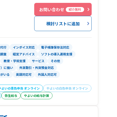
お問い合わせ
紹介無料
検討リストに追加
理代行
インボイス対応
電子帳簿保存法対応
務調査
経営アドバイス
ソフトの導入運用支援
教育・学術支援
サービス
その他
T）に強い
外貨取引・外貨預金対応
者がいる
英語対応可
外国人対応可
やよいの青色申告 オンライン
やよいの白色申告 オンライン
弥生給与
やよいの給与計算