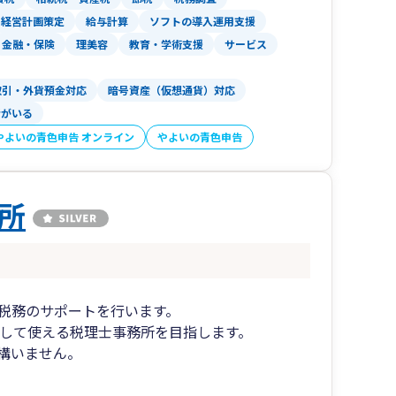
経営計画策定
給与計算
ソフトの導入運用支援
金融・保険
理美容
教育・学術支援
サービス
取引・外貨預金対応
暗号資産（仮想通貨）対応
者がいる
やよいの青色申告 オンライン
やよいの青色申告
所
計税務のサポートを行います。
軽に安心して使える税理士事務所を目指します。
構いません。