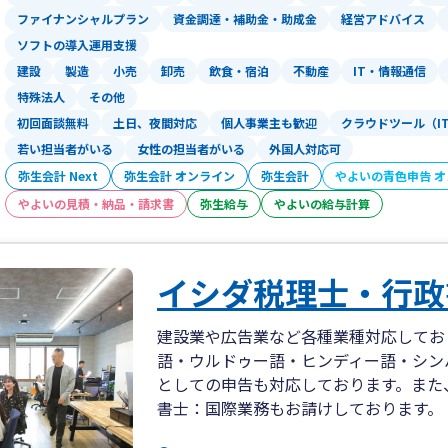
ファイナンシャルプラン
資金調達・補助金・助成金
経営アドバイス
ソフトの導入運用支援
建設
製造
小売
卸売
飲食・宿泊
不動産
IT・情報通信
特殊法人
その他
初回面談無料
土日、夜間対応
個人事業主も歓迎
クラウドツール（I
若い担当者がいる
女性の担当者がいる
外国人対応可
弥生会計 Next
弥生会計 オンライン
弥生会計
やよいの青色申告 
やよいの見積・納品・請求書
弥生給与
やよいの給与計算
イシダ税理士・行政
建設業や広告業など各種業種対応してお
語・ウルドゥー語・ヒンディー語・シン
としての申告も対応しております。また
書士：国際業務もお請けしております。