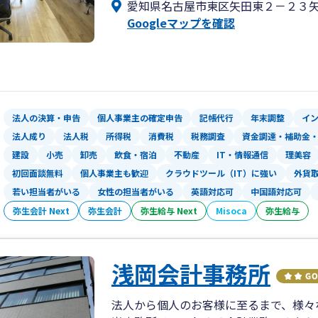
愛知県名古屋市東区矢田東２－２３
Googleマップを確認
法人の決算・申告
個人事業主の確定申告
記帳代行
年末調整
イ
法人成り
法人税
所得税
消費税
税務調査
資金調達・補助金
建設
小売
卸売
飲食・宿泊
不動産
IT・情報通信
理美容
初回面談無料
個人事業主も歓迎
クラウドツール（IT）に強い
外貨
若い担当者がいる
女性の担当者がいる
英語対応可
中国語対応可
弥生会計 Next
弥生会計
弥生給与 Next
Misoca
弥生給与
浅岡会計事務所
法人から個人のお客様に至るまで、様々