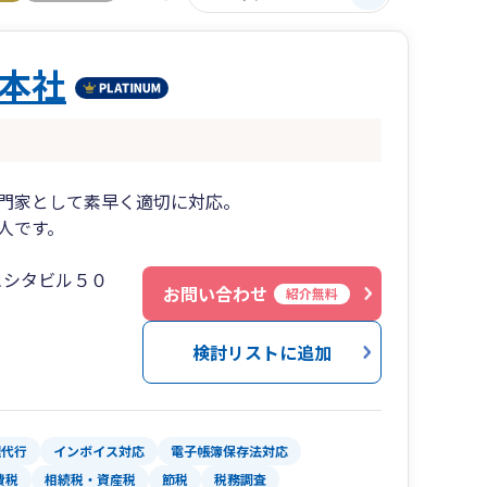
本社
門家として素早く適切に対応。
人です。
ヒシタビル５０
お問い合わせ
紹介無料
検討リストに追加
理代行
インボイス対応
電子帳簿保存法対応
費税
相続税・資産税
節税
税務調査