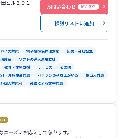
矢田ビル２０１
お問い合わせ
紹介無料
検討リストに追加
ンボイス対応
電子帳簿保存法対応
起業・会社設立
・助成金
ソフトの導入運用支援
教育・学術支援
サービス
その他
取引・外貨預金対応
ベテランの税理士がいる
輸出入対応
外国人対応可
英語による文書対応
なニーズにお応えして参ります。