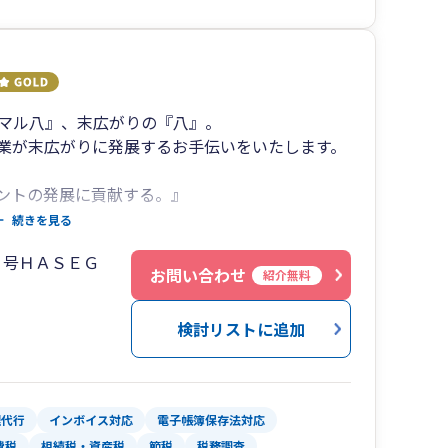
マル八』、末広がりの『八』。
業が末広がりに発展するお手伝いをいたします。
ントの発展に貢献する。』
クライアントの発展に情熱をもって取り組むため
続きを見る
常に問い続け、今日も私たち八税会はクライアン
３号ＨＡＳＥＧ
経営状態に応じて経営資源を適切に配分し、より
お問い合わせ
紹介無料
は税務の専門家集団としてお手伝いをさせていた
検討リストに追加
理代行
インボイス対応
電子帳簿保存法対応
費税
相続税・資産税
節税
税務調査