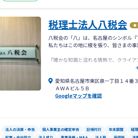
税理士法人八税会
八税会の「八」は、名古屋のシンボル『
私たちはこの地に根を張り、皆さまの事
『確かな知識と溢れる情熱で、クライア
税務の専門家としてのプライドを秘め、
に、「私たちが今できることは何か」と
愛知県名古屋市東区泉一丁目１４番
トに臨みます。そして、クライアントの
ＡＷＡビル５Ｂ
効率的な会社経営ができるよう、八税会
Googleマップを確認
だきます。
法人の決算・申告
個人事業主の確定申告
記帳代行
年末調整
経
起業・会社設立
法人成り
事業承継・M&A
法人税
所得税
消