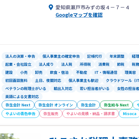
愛知県瀬戸市みずの坂４－７－４
Googleマップを確認
法人の決算・申告
個人事業主の確定申告
記帳代行
年末調整
経
起業・会社設立
法人成り
法人税
所得税
消費税
節税
税
建設
小売
卸売
飲食・宿泊
不動産
IT・情報通信
理美容
初回面談無料
土日、夜間対応
個人事業主も歓迎
クラウドツール（I
ベテランの税理士がいる
輸出入対応
若い担当者がいる
女性の担当
英語による文書対応
弥生会計 Next
弥生会計 オンライン
弥生会計
弥生給与 Next
やよいの青色申告
弥生販売
やよいの見積・納品・請求書
Misoca