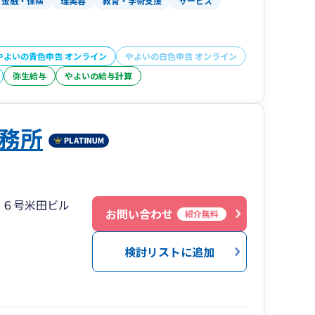
金融・保険
理美容
教育・学術支援
サービス
やよいの青色申告 オンライン
やよいの白色申告 オンライン
弥生給与
やよいの給与計算
務所
１６号米田ビル
お問い合わせ
紹介無料
検討リストに追加