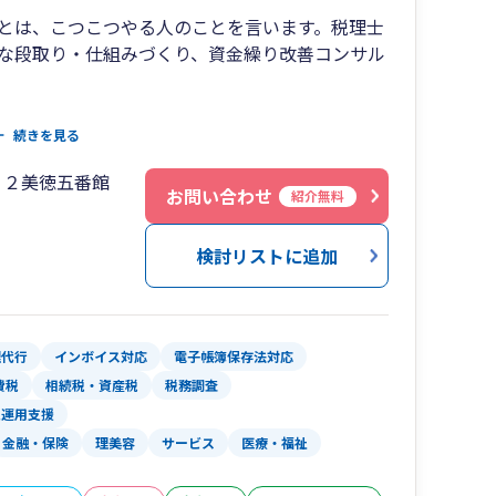
とは、こつこつやる人のことを言います。税理士
な段取り・仕組みづくり、資金繰り改善コンサル
に資金を蓄えていくかを念頭に、過度な保険契約
続きを見る
いような節税提案はいたしません。また、税務の
２２美徳五番館
方にもわかりやすいように、数字だけではなく、
お問い合わせ
紹介無料
うに心がけております。
検討リストに追加
ー数の増加のコンサルティングも行っております。
業務効率化、整理ルールづくりも得意としており
応可能です。Zoomなどによるオンラインでの打ち合
理代行
インボイス対応
電子帳簿保存法対応
費税
相続税・資産税
税務調査
入運用支援
金融・保険
理美容
サービス
医療・福祉