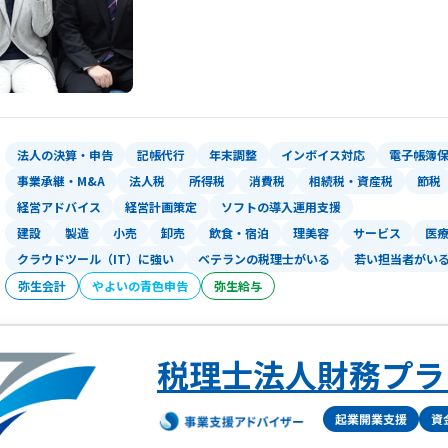
法人の決算・申告
記帳代行
年末調整
インボイス対応
電子帳簿
事業承継・M&A
法人税
所得税
消費税
相続税・資産税
節税
経営アドバイス
経営計画策定
ソフトの導入運用支援
建設
製造
小売
卸売
飲食・宿泊
理美容
サービス
医
クラウドツール（IT）に強い
ベテランの税理士がいる
若い担当者がい
弥生会計
やよいの青色申告
弥生給与
税理士法人財務プラ