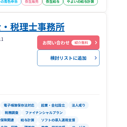
いの青色申告
弥生販売
弥生給与
やよいの給与計算
士・税理士事務所
1
お問い合わせ
紹介無料
検討リストに追加
電子帳簿保存法対応
起業・会社設立
法人成り
税務調査
ファイナンシャルプラン
会保険関連
給与計算
ソフトの導入運用支援