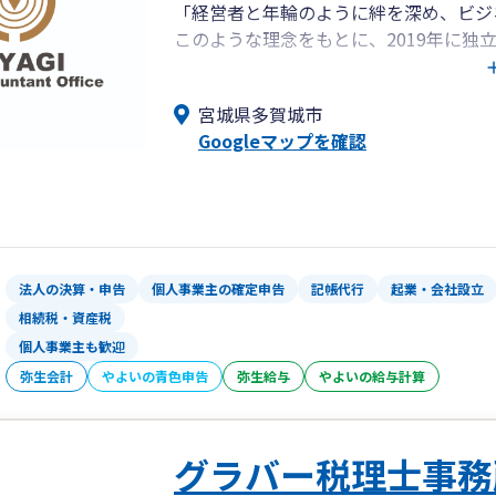
「経営者と年輪のように絆を深め、ビジ
このような理念をもとに、2019年に独
税理士選びで大切なのは、税理士との「
宮城県多賀城市
当事務所は、年輪のようにお客様との信
Googleマップを確認
太い幹のようにお客様のビジネスをしっ
す。
税務だけでなく、多くの経営者のみなさ
に焦点を当てた支援を行っております。
法人の決算・申告
個人事業主の確定申告
記帳代行
起業・会社設立
全顧問先を税理士が担当しますので、担
相続税・資産税
個人事業主も歓迎
ホームページにお客様の声も掲載してお
弥生会計
やよいの青色申告
弥生給与
やよいの給与計算
是非ご覧ください。
グラバー税理士事務