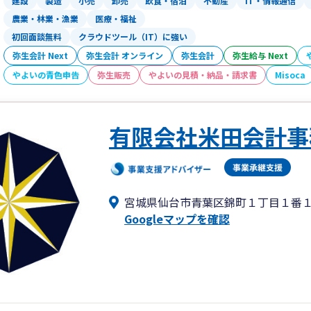
建設
製造
小売
卸売
飲食・宿泊
不動産
IT・情報通信
農業・林業・漁業
医療・福祉
初回面談無料
クラウドツール（IT）に強い
弥生会計 Next
弥生会計 オンライン
弥生会計
弥生給与 Next
やよいの青色申告
弥生販売
やよいの見積・納品・請求書
Misoca
有限会社米田会計事
宮城県仙台市青葉区錦町１丁目１番
Googleマップを確認