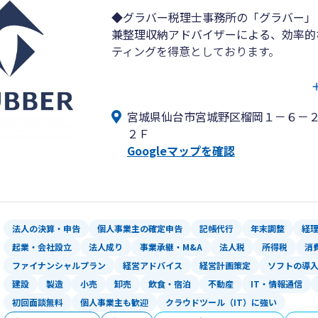
◆グラバー税理士事務所の「グラバー」
兼整理収納アドバイザーによる、効率的
ティングを得意としております。
◆将来へ向けて、どうやって会社や手元
や設備投資といった資金繰りを考慮しな
宮城県仙台市宮城野区榴岡１－６－
知識に自信のない方、創業したばかりの
２Ｆ
図や表を用いて記憶に残る説明をするよ
Googleマップを確認
◆SNSを活用した広告方法、フォロワ
整理収納の観点からのオフィスワークの
ます。Windowsに限らず、Macも対
わせも対応可能です。
法人の決算・申告
個人事業主の確定申告
記帳代行
年末調整
経
起業・会社設立
法人成り
事業承継・M&A
法人税
所得税
消
ファイナンシャルプラン
経営アドバイス
経営計画策定
ソフトの導
建設
製造
小売
卸売
飲食・宿泊
不動産
IT・情報通信
初回面談無料
個人事業主も歓迎
クラウドツール（IT）に強い