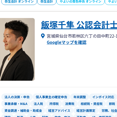
弥生会計 オンライン
弥生会計
やよいの青色申告 オンライン
やよ
飯塚千隼 公認会計
宮城県仙台市若林区六丁の目中町22-1
Googleマップを確認
法人の決算・申告
個人事業主の確定申告
年末調整
インボイス対応
事業承継・M&A
法人税
所得税
消費税
相続税・資産税
節税
資金調達・補助金・助成金
経営アドバイス
経営計画策定
労務、社