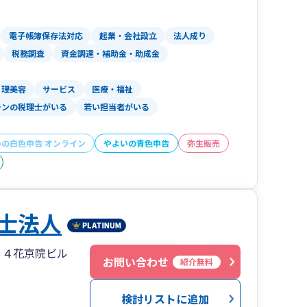
電子帳簿保存法対応
起業・会社設立
法人成り
税務調査
資金調達・補助金・助成金
理美容
サービス
医療・福祉
ランの税理士がいる
若い担当者がいる
いの白色申告 オンライン
やよいの青色申告
弥生販売
士法人
１４花京院ビル
お問い合わせ
紹介無料
検討リストに追加