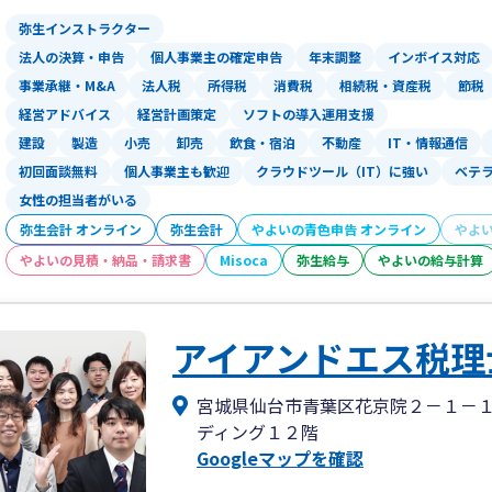
弥生インストラクター
法人の決算・申告
個人事業主の確定申告
年末調整
インボイス対応
事業承継・M&A
法人税
所得税
消費税
相続税・資産税
節税
経営アドバイス
経営計画策定
ソフトの導入運用支援
建設
製造
小売
卸売
飲食・宿泊
不動産
IT・情報通信
初回面談無料
個人事業主も歓迎
クラウドツール（IT）に強い
ベテ
女性の担当者がいる
弥生会計 オンライン
弥生会計
やよいの青色申告 オンライン
やよ
やよいの見積・納品・請求書
Misoca
弥生給与
やよいの給与計算
アイアンドエス税理
宮城県仙台市青葉区花京院２－１－
ディング１２階
Googleマップを確認