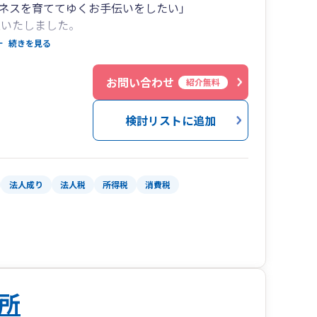
ネスを育ててゆくお手伝いをしたい」
立いたしました。
続きを見る
相性」であると考えます。
頼をひとつひとつ築きあげていき、
お問い合わせ
紹介無料
かり成長させていくことをミッションとしていま
検討リストに追加
まが悩みを抱える「売上アップ」と「資金繰り」
法人成り
法人税
所得税
消費税
当者が急に変わることはありません。
ります。
所