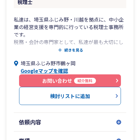
税理士
私達は、埼玉県ふじみ野・川越を拠点に、中小企
業の経営支援を専門的に行っている税理士事務所
です。
税務・会計の専門家として、私達が最も大切にし
ているものはお客様の「想い」です。
続きを見る
過去において、どういう背景のもとにどう行動さ
埼玉県ふじみ野市鶴ヶ岡
れてきたのか
Googleマップを確認
未来に向けて、どのようなビジョンや理想をお持
ちなのか
お問い合わせ
紹介無料
今現在、何をお考えなのか
私達は、その想いに寄り添い、数字を通して、お
検討リストに追加
客様の事業の成功を全力でサポートさせていただ
きます。
そのサポートを、より迅速に、より効率的に行う
依頼内容
ために、私たちは「IT」と「クラウド会計」を積
極的に活用します。
「想い」を大切にする情熱と、ITを使いこなす効