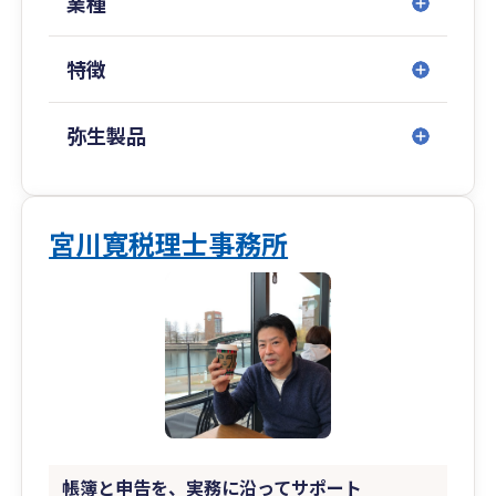
業種
率性。
両方を兼ね備えた地元のパートナーとして、ぜひ
特徴
気軽にご相談ください。
弥生製品
宮川寛税理士事務所
帳簿と申告を、実務に沿ってサポート