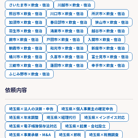
さいたま市×飲食・宿泊
川越市×飲食・宿泊
熊谷市×飲食・宿泊
川口市×飲食・宿泊
所沢市×飲食・宿泊
加須市×飲食・宿泊
春日部市×飲食・宿泊
狭山市×飲食・宿泊
羽生市×飲食・宿泊
鴻巣市×飲食・宿泊
越谷市×飲食・宿泊
蕨市×飲食・宿泊
戸田市×飲食・宿泊
入間市×飲食・宿泊
朝霞市×飲食・宿泊
和光市×飲食・宿泊
新座市×飲食・宿泊
桶川市×飲食・宿泊
久喜市×飲食・宿泊
富士見市×飲食・宿泊
三郷市×飲食・宿泊
蓮田市×飲食・宿泊
幸手市×飲食・宿泊
ふじみ野市×飲食・宿泊
依頼内容
埼玉県×法人の決算・申告
埼玉県×個人事業主の確定申告
埼玉県×年末調整
埼玉県×経理代行
埼玉県×インボイス対応
埼玉県×電子帳簿保存法対応
埼玉県×起業・会社設立
埼玉県×事業承継・M&A
埼玉県×節税
埼玉県×税務調査