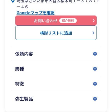
埼玉県さいたま市大宮区桜木町１－３７８７Ｆ
③補助金申請、事業計画策定、経営分析などに豊
－４６
富な実績があります。
Googleマップを確認
④相続税対応、税務調査対応などの実績も豊富で
す。
お問い合わせ
紹介無料
⑤対応は訪問、来所、ZOOM等のオンライン対応
になります。記帳代行の有無やお会いする回数を
検討リストに追加
調整することで顧問料の調整が可能になります。
依頼内容
業種
特徴
弥生製品