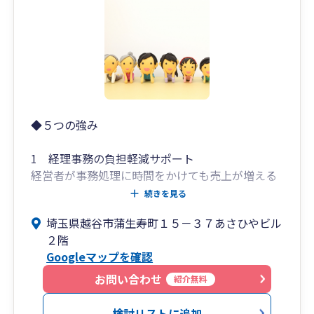
◆５つの強み
1 経理事務の負担軽減サポート
経営者が事務処理に時間をかけても売上が増える
わけではありません。
続きを見る
経営者には事務処理ではなく、売上アップに専念
埼玉県越谷市蒲生寿町１５－３７あさひやビル
して頂きたいという思いから
２階
弊所では煩わしい日々の経理処理の負担軽減をサ
Googleマップを確認
ポートしています。
お問い合わせ
紹介無料
2 不動産賃貸業・管理業・資産税業務に強い
不動産賃貸業・管理業を得意業種とし資産税業務
検討リストに追加