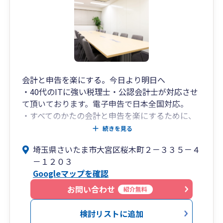
すいかを熟知しており、その経験値に基づき申告
書を作成しております。
会計と申告を楽にする。今日より明日へ
・40代のITに強い税理士・公認会計士が対応させ
て頂いております。電子申告で日本全国対応。
・すべてのかたの会計と申告を楽にするために、
クラウド会計の導入支援を積極的に行っていま
続きを見る
す。
埼玉県さいたま市大宮区桜木町２－３３５－４
・経理の効率化や自動化に興味をお持ちのかたも
－１２０３
多いと思います。インボイス、電帳法のお悩み解
Googleマップを確認
決やキャッシュレス決済導入と経理のDX化は当事
務所にお任せください。小売り・飲食店や理美容
お問い合わせ
紹介無料
室へのPOSレジ導入といった実務支援から、給与
や勤怠管理といった給与計算と会計記帳の一気通
検討リストに追加