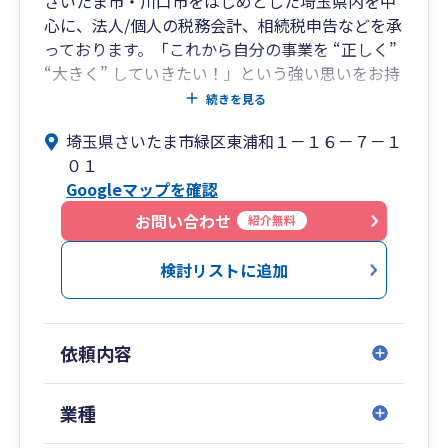
さいたま市・川口市をはじめとした埼玉県内を中
心に、法人/個人の税務会計、相続税申告などを承
っております。「これから自分の事業を “正しく”
“大きく” していきたい！」という強い思いをお持
ちの方、新規開業・創業される方、大歓迎です！
続きを見る
近隣の金融機関のご紹介も対応可能です。各士業
埼玉県さいたま市緑区東浦和１－１６－７－１
の先生方とも連携し、皆さまの事業を精一杯バッ
０１
クアップいたします！
Googleマップを確認
お問い合わせ
紹介無料
検討リストに追加
依頼内容
業種