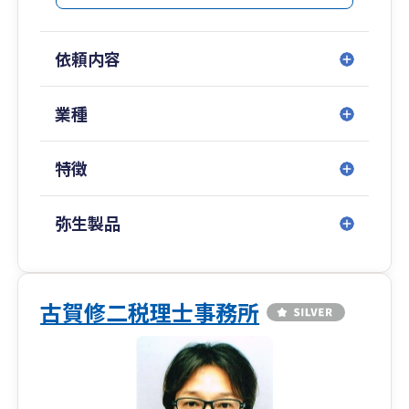
貫の仕組みも支援しています。
・弊社とあなた専用共有ドライブを提供し、資料
のやり取りもデジタルベースでストレスフリーな
依頼内容
環境です。PC操作が苦手な方には必要に応じて遠
隔操作での会計ソフトの設定や共有クラウドドラ
イブの設定のご支援も行っています。
業種
・資金調達や返済でお悩みのかた、個人事業主・
法人事業者を問わず、金融機関や公的機関での経
特徴
験を活かした経営相談と資金繰りや資金調達のお
悩み相談はもちろんのこと、金融機関の担当者さ
んのご紹介・立ち合いも相談可能です。
弥生製品
当事務所は、中小企業や個人事業主が事業を継続
し、健全な発展と成長を行うため、黒字化・財務
基盤強化のご支援に取り組んでおります。
古賀修二税理士事務所
どんな事業やご商売にも良い時もあれば悪い時も
ありますが、事業環境は激変しており、先の見え
ない状況が続いています。足元と守りを固め、前
を向いて経営を行うための経営管理の重要性がま