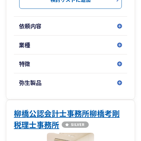
にも注力しております。
また、個人から法人成りも数多く手掛けておりま
す。
依頼内容
3 建設業に強い
建設業を得意業種の一つとしています。一人親方
業種
～中小規模法人まで幅広く対応し、法人成りや許
認可取得も提携士業と連携し素早く対応します。
特徴
4 金融機関を意識した決算書作成
金融機関から融資をスムーズに受けるためには格
弥生製品
付を意識した決算書が必須です。弊所では格付を
意識した決算書の作成をフォロー致します。
5 税務調査対応
柳橋公認会計士事務所柳橋考剛
弊所では一般の税理士事務所が敬遠するスポット
税理士事務所
での税務調査立ち会いを数多く対応しています。
そのため、どのような申告書が調査対象となりや