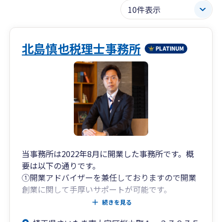
北島慎也税理士事務所
当事務所は2022年8月に開業した事務所です。概
要は以下の通りです。
①開業アドバイザーを兼任しておりますので開業
創業に関して手厚いサポートが可能です。
②IT化、インボイス対応、電子帳簿保存法など業
続きを見る
務効率化に強みがあります。