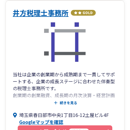
井方税理士事務所
当社は企業の創業期から成熟期まで一貫してサポ
ートする、企業の成長ステージに合わせた伴奏型
の税理士事務所です。
創業期の創業融資、成長期の月次決算・経営計画
作成サポート、成熟期の事業承継サポートまで一
続きを見る
貫して対応可能です。
埼玉県春日部市中央1丁目16-12土屋ビル4F
Googleマップを確認
弊社では毎決算期終了後に、社長への通信簿をお