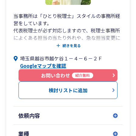
当事務所は「ひとり税理士」スタイルの事務所経
営をしています。
代表税理士が必ず対応しますので、税理士事務所
によくある担当の当たり外れや、急な担当変更に
よりご迷惑をおかけすることはありませんので安
続きを見る
心してお任せください。
埼玉県越谷市越ケ谷１－４－６－２Ｆ
Googleマップを確認
また、埼玉県越谷市を拠点としておりますがオン
ラインにより全国対応可能ですので、物理的な距
お問い合わせ
紹介無料
離ではなく、相性が合うか、丁寧に説明してくれ
るか、料金は適正か、レスポンスは早いか、など
検討リストに追加
をポイントにご判断ください。
クリニック（医科・歯科）・飲食業・会社設立が
依頼内容
得意ですが、業種限定はしておりません。
ホームページにて、日々、税務情報なども発信し
業種