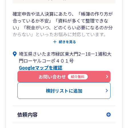
確定申告や法人決算にあたり、「帳簿の作り方が
合っているか不安」「資料が多くて整理できな
い」「税金がいつ、どのくらい必要になるのか分
からない」といったお悩みに対応しています。
続きを見る
当事務所では、個人事業主・小規模法人の方を中
埼玉県さいたま市緑区東大門2－18－1浦和大
心に、記帳内容の確認、申告書作成、経理体制の
門ローヤルコーポ４０１号
見直しまで、実務に沿ってわかりやすくサポート
Googleマップを確認
します。
お問い合わせ
紹介無料
弥生会計を利用した自計化支援、記帳代行、クラ
ウド会計の導入相談にも対応しています。専門用
検討リストに追加
語をできるだけ使わず、現在の状況に合わせて
「何を準備し、どう進めればよいか」を具体的に
ご説明します。
依頼内容
建設業・不動産業など、取引や資金の流れに特徴