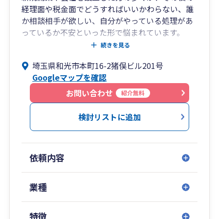
経理面や税金面でどうすればいいかわらない、誰
か相談相手が欲しい、自分がやっている処理があ
っているか不安といった形で悩まれています。
本業だけでも大変なのに、そんな心配ごとがある
続きを見る
と本業にも支障が生じます。
埼玉県和光市本町16-2猪俣ビル201号
そういった事業主様の不安を解消し、安心して事
Googleマップを確認
業に集中できるようにサポートしていくことが弊
所のモットーです。
お問い合わせ
紹介無料
弊所へご依頼いただいている方のほとんどが、新
規開業や会社を設立したばかりの方です。
検討リストに追加
ひとりで悩まずまずはご相談ください。
依頼内容
業種
特徴