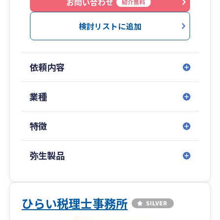
渡ししています。経営にとって最重要課題である
お問い合わせ
紹介無料
資金繰り財務・利益構成をすべて数値で可視化
し、どこに手を打てば利益が出るのか、どのよう
検討リストに追加
にして企業にお金を残していけるのかを理解でき
るよう支援しています。
依頼内容
業種
特徴
弥生製品
ひらい税理士事務所