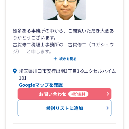
すます高まっています。
当事務所では、申告や記帳といった一般的な税理
士事務所としてのご相談から、適切な月次決算に
基づいた数値的な裏付けのある経営計画の策定の
ご支援のみならず、経営者であれば誰しもが切っ
幾多ある事務所の中から、ご閲覧いただき大変あ
ても切れないお悩みである、連帯保証（経営者保
りがとうございます。
証ガイドライン）や事業の承継といった法人と個
古賀修二税理士事務所の 古賀修二（コガシュウ
人が密接に絡み合う分野への経営支援にも重きを
ジ） と申します。
置いており、お会社と経営者さまのライフサイク
続きを見る
ルに応じた適切なアドバイスが可能です。
お客様のことを第一に考え、寄り添った対応で記
埼玉県川口市安行出羽3丁目3-9エクセルハイム
頑張るあなたにとって頼りになる最善の事務所を
帳・税務申告・節税などのお手伝いをさせていた
101
目指し、クライアントの現在のステージと未来の
だきます。
Googleマップを確認
目指す姿を見据えた幅広な対応と最大限のご支援
レスポンスの速さには自信があり、スピーディな
を行っています。
問題解決に努めてまいります。
お問い合わせ
紹介無料
また、コロナ期間が明けそれまで落ち着いていた
税務調査も件数が増加してきました。税務調査の
一般の事務所では税理士資格がない、知識も少な
検討リストに追加
対応にお悩みのかたもご相談ください。
い職員が担当になることもあるかと思われます
が、
当所は税理士資格を所有者がしっかりとサポート