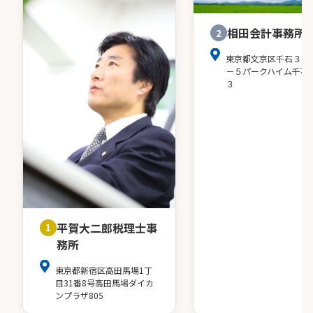
相田会計事務所
2
東京都文京区千石３－
－５パークハイム千石
３
平賀大二郎税理士事
1
務所
東京都新宿区高田馬場1丁
目31番8号高田馬場ダイカ
ンプラザ805