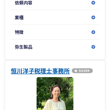
依頼内容
する体制を整えております。
法人・個人事業主のお客様の顧問税理士、個人開
業種
業・法人設立のサポート、インボイス制度、電子
帳簿保存法制度等の対応させていただきます。
特徴
また個人事業主の方の確定申告のみの依頼もお受
けいたします。
弥生製品
お客様の事業発展を願い、税務はもちろん経営相
談や悩みなど、良き相談相手となれるように尽力
致します。
是非ご検討いただきまして、お客様にお会いでき
恒川洋子税理士事務所
ることを心待ちにしております。
電話 048-278-7631
古賀修二税理士事務所