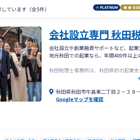
示しています（全5件）
会社設立専門 秋田
会社設立や創業融資サポートなど、起業
地元秋田での起業なら、年間400件以
秋田税理士事務所は、秋田県初の起業支
きぎん、北都銀行、秋田信用金庫、羽後
達）サポート、通帳・領収書丸投げでの
秋田県秋田市牛島東二丁目２－３９
いそがしい起業初期の手続きは私たちに
Googleマップを確認
・創業融資サポート、令和5年令和6年秋
ング）
・元飲食店経営者(年商7,000万円、利
業・介護・農業に強みあり。
・専門書籍の出版実績あり（発行部数約6,