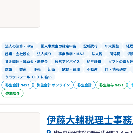
法人の決算・申告
個人事業主の確定申告
記帳代行
年末調整
経
起業・会社設立
法人成り
事業承継・M&A
法人税
所得税
消
資金調達・補助金・助成金
経営アドバイス
給与計算
ソフトの導入
建設
製造
小売
卸売
飲食・宿泊
不動産
IT・情報通信
クラウドツール（IT）に強い
弥生会計 Next
弥生会計 オンライン
弥生会計
弥生給与 Next
弥生給与
伊藤大輔税理士事務
秋田県秋田市保戸野千代田町１４－１２