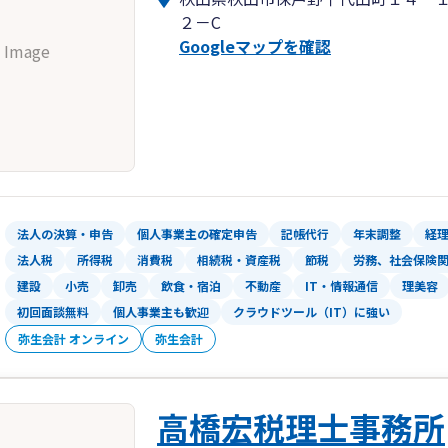
２－C
Googleマップを確認
 Image
法人の決算・申告
個人事業主の確定申告
記帳代行
年末調整
経
法人税
所得税
消費税
相続税・資産税
節税
労務、社会保険
建設
小売
卸売
飲食・宿泊
不動産
IT・情報通信
理美容
初回面談無料
個人事業主も歓迎
クラウドツール（IT）に強い
弥生会計 オンライン
弥生会計
高橋宏税理士事務所