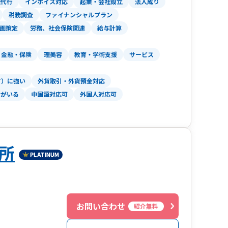
理代行
インボイス対応
起業・会社設立
法人成り
税務調査
ファイナンシャルプラン
対応に自信あり
画策定
労務、社会保険関連
給与計算
も20代～40代の方が多いです。長くお付き合い可
金融・保険
理美容
教育・学術支援
サービス
牛島駅から徒歩4分とアクセス良好（来客用駐車場あ
T）に強い
外貨取引・外貨預金対応
者がいる
中国語対応可
外国人対応可
所
お問い合わせ
紹介無料