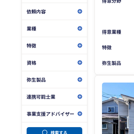
得意分野
依頼内容
業種
得意業種
特徴
特徴
資格
弥生製品
弥生製品
連携可能士業
事業支援アドバイザー
検索する