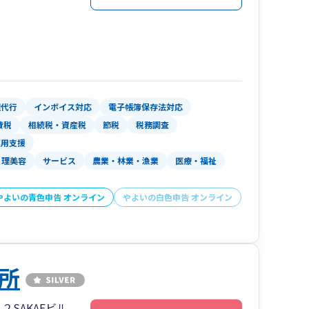
理代行
インボイス対応
電子帳簿保存法対応
費税
相続税・資産税
節税
税務調査
運用支援
理美容
サービス
農業・林業・漁業
医療・福祉
やよいの青色申告 オンライン
やよいの白色申告 オンライン
所
SAKAEビル