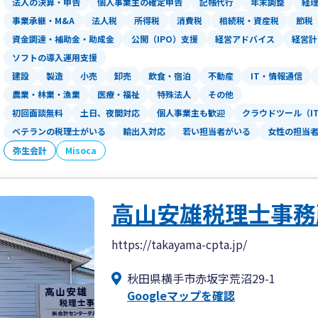
法人の決算・申告
個人事業主の確定申告
記帳代行
年末調整
経
・30代若手税理士が経営
事業承継・M&A
法人税
所得税
消費税
相続税・資産税
節税
・国税OBが顧問にいるため、税務調査
資金調達・補助金・助成金
公開（IPO）支援
経営アドバイス
経営計
・スタッフが20代30代と若く、お客様
ソフトの導入運用支援
能です。
建設
製造
小売
卸売
飲食・宿泊
不動産
IT・情報通信
・JR秋田駅から車で約10分、JR羽後
農業・林業・漁業
医療・福祉
特殊法人
その他
り）。牛島商店街の通りです。
初回面談無料
土日、夜間対応
個人事業主も歓迎
クラウドツール（I
ベテランの税理士がいる
輸出入対応
若い担当者がいる
女性の担当
弥生会計
Misoca
高山安雄税理士事務
https://takayama-cpta.jp/
秋田県横手市赤坂字荒沼29-1
Googleマップを確認