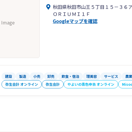
秋田県秋田市山王５丁目１５－３６
ＯＲＩＵＭＩ１Ｆ
Googleマップを確認
 Image
建設
製造
小売
卸売
飲食・宿泊
理美容
サービス
農
弥生会計 オンライン
弥生会計
やよいの青色申告 オンライン
Miso