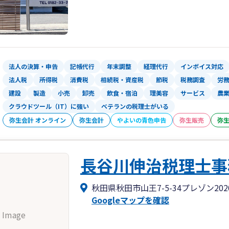
法人の決算・申告
記帳代行
年末調整
経理代行
インボイス対応
法人税
所得税
消費税
相続税・資産税
節税
税務調査
労
建設
製造
小売
卸売
飲食・宿泊
理美容
サービス
農
クラウドツール（IT）に強い
ベテランの税理士がいる
弥生会計 オンライン
弥生会計
やよいの青色申告
弥生販売
弥
長谷川伸治税理士事
秋田県秋田市山王7-5-34プレゾン202
Googleマップを確認
 Image