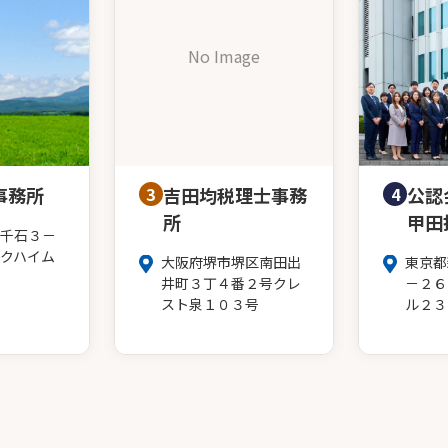
No Image
事務所
3
吉田均税理士事務
4
公認
所
甲田
千石３－
クハイム
大阪府堺市堺区南田出
東京都
井町３丁４番２号クレ
－２６
スト泉１０３号
ル２３