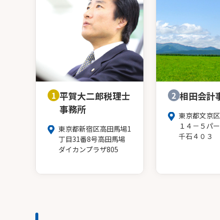
1
平賀大二郎税理士
2
相田会計
事務所
東京都文京区
１４－５パー
東京都新宿区高田馬場1
千石４０３
丁目31番8号高田馬場
ダイカンプラザ805