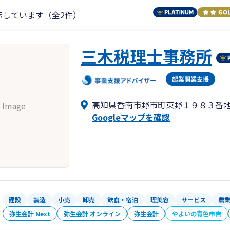
示しています（全2件）
三木税理士事務所
高知県香南市野市町東野１９８３番
 Image
Googleマップを確認
建設
製造
小売
卸売
飲食・宿泊
理美容
サービス
農
弥生会計 Next
弥生会計 オンライン
弥生会計
やよいの青色申告