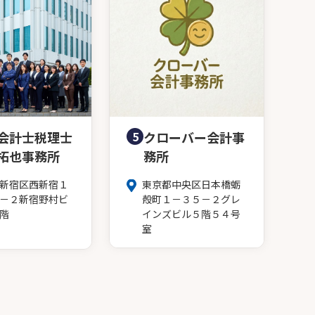
会計士税理士
5
クローバー会計事
拓也事務所
務所
新宿区西新宿１
東京都中央区日本橋蛎
－２新宿野村ビ
殻町１－３５－２グレ
階
インズビル５階５４号
室