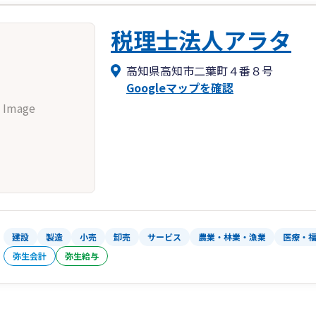
税理士法人アラタ
高知県高知市二葉町４番８号
Googleマップを確認
 Image
建設
製造
小売
卸売
サービス
農業・林業・漁業
医療・
弥生会計
弥生給与