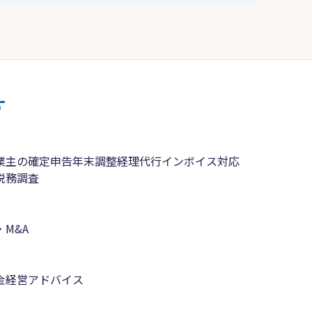
す
業主の確定申告
年末調整
経理代行
インボイス対応
税務調査
M&A
金
経営アドバイス