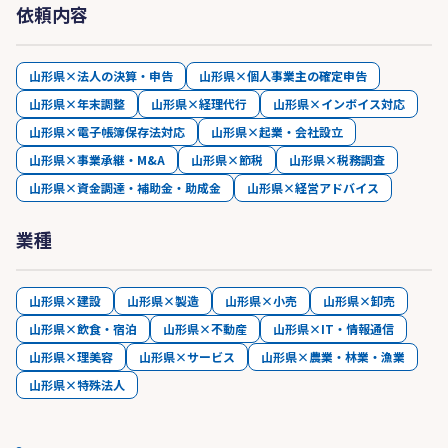
依頼内容
山形県×法人の決算・申告
山形県×個人事業主の確定申告
山形県×年末調整
山形県×経理代行
山形県×インボイス対応
山形県×電子帳簿保存法対応
山形県×起業・会社設立
山形県×事業承継・M&A
山形県×節税
山形県×税務調査
山形県×資金調達・補助金・助成金
山形県×経営アドバイス
業種
山形県×建設
山形県×製造
山形県×小売
山形県×卸売
山形県×飲食・宿泊
山形県×不動産
山形県×IT・情報通信
山形県×理美容
山形県×サービス
山形県×農業・林業・漁業
山形県×特殊法人