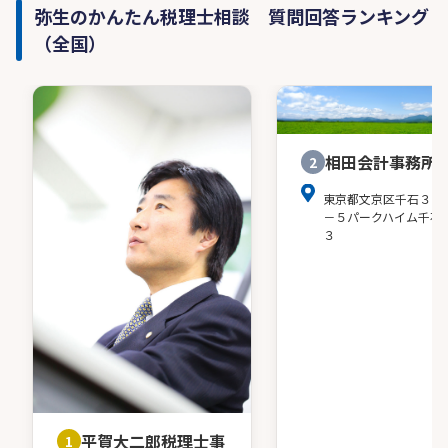
弥生のかんたん税理士相談 質問回答ランキング
（全国）
相田会計事務所
2
東京都文京区千石３－
－５パークハイム千石
３
平賀大二郎税理士事
1