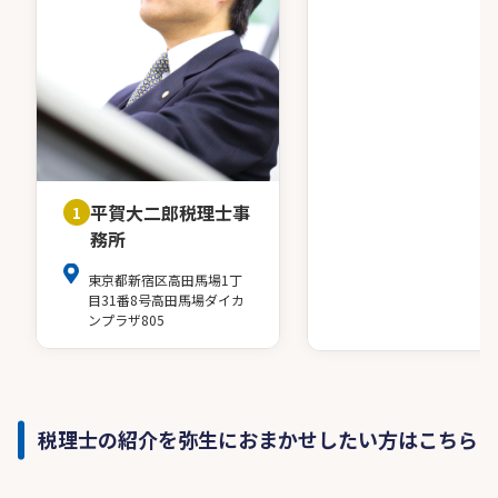
平賀大二郎税理士事
1
務所
東京都新宿区高田馬場1丁
目31番8号高田馬場ダイカ
ンプラザ805
税理士の紹介を弥生におまかせしたい方はこちら