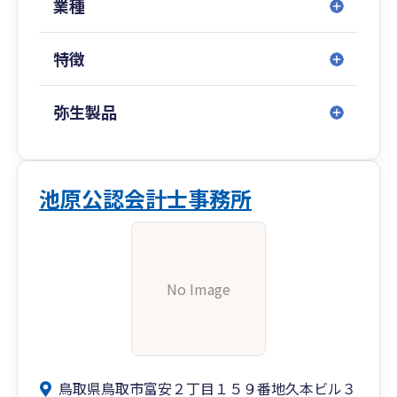
業種
特徴
弥生製品
池原公認会計士事務所
No Image
鳥取県鳥取市富安２丁目１５９番地久本ビル３