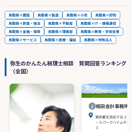
鳥取県×建設
鳥取県×製造
鳥取県×小売
鳥取県×卸売
鳥取県×飲食・宿泊
鳥取県×不動産
鳥取県×IT・情報通信
鳥取県×金融・保険
鳥取県×理美容
鳥取県×教育・学術支援
鳥取県×サービス
鳥取県×医療・福祉
鳥取県×特殊法人
弥生のかんたん税理士相談 質問回答ランキング
（全国）
相田会計事務所
2
東京都文京区千石３－
－５パークハイム千石
３