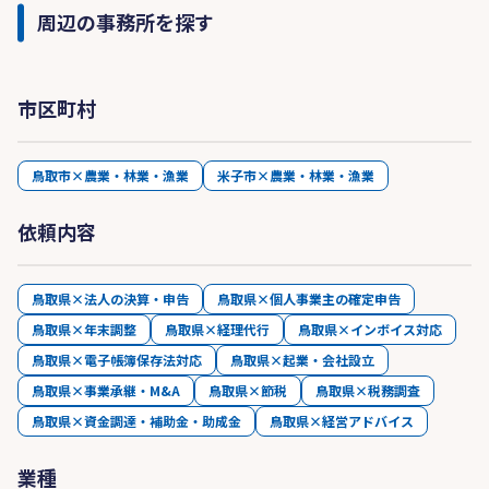
周辺の事務所を探す
市区町村
鳥取市×農業・林業・漁業
米子市×農業・林業・漁業
依頼内容
鳥取県×法人の決算・申告
鳥取県×個人事業主の確定申告
鳥取県×年末調整
鳥取県×経理代行
鳥取県×インボイス対応
鳥取県×電子帳簿保存法対応
鳥取県×起業・会社設立
鳥取県×事業承継・M&A
鳥取県×節税
鳥取県×税務調査
鳥取県×資金調達・補助金・助成金
鳥取県×経営アドバイス
業種