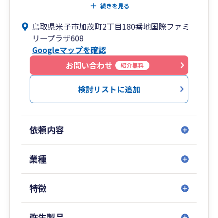
して、会計税務相談から、法人化のご相談、資金
続きを見る
調達のご相談、事業承継やM&Aのご相談まで、幅
鳥取県米子市加茂町2丁目180番地国際ファミ
広くサービスを提供しています。
リープラザ608
上記の経営相談以外に、相続申告ももちろん対応
Googleマップを確認
しています。
各種ツールを利用してリモートでの支援も積極的
お問い合わせ
紹介無料
に対応していますので、お気軽にご相談くださ
い。
検討リストに追加
依頼内容
業種
特徴
弥生製品