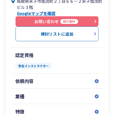
鳥取県米子市加茂町２丁目６６－２米子加茂町
また、会計参謀等を活用した「経営戦略会議」を
ビル３階
行い、事業者の皆様とより良い方向に進むべく
Googleマップを確認
日々努力しています！
※弥生認定経営支援アドバイザー在籍
お問い合わせ
紹介無料
検討リストに追加
認定資格
弥生インストラクター
依頼内容
業種
特徴