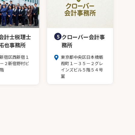
会計士税理士
5
クローバー会計事
拓也事務所
務所
新宿区西新宿１
東京都中央区日本橋蛎
－２新宿野村ビ
殻町１－３５－２グレ
階
インズビル５階５４号
室