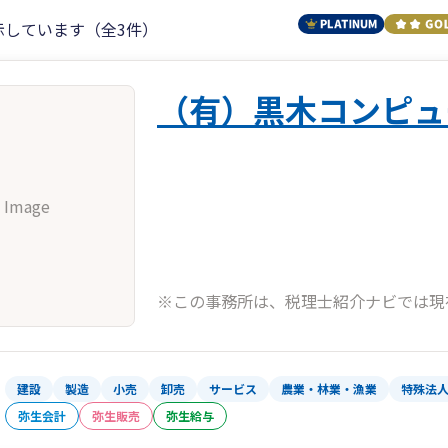
示しています（全3件）
（有）黒木コンピュ
 Image
※この事務所は、税理士紹介ナビでは現
建設
製造
小売
卸売
サービス
農業・林業・漁業
特殊法
弥生会計
弥生販売
弥生給与