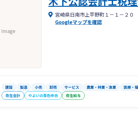
木下公認会計士税理
宮崎県日南市上平野町１－１－２０
Googleマップを確認
 Image
建設
製造
小売
卸売
サービス
農業・林業・漁業
医療・
弥生会計
やよいの青色申告
弥生給与