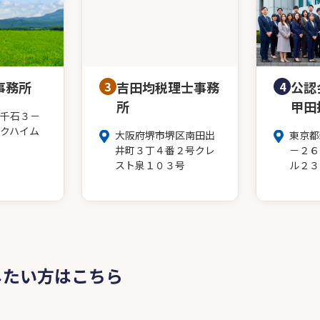
事務所
3
吉田均税理士事務
4
公認
所
甲田
千石３－
クハイム
大阪府堺市堺区南田出
東京都
井町３丁４番２号クレ
－２６
スト泉１０３号
ル２３
したい方はこちら