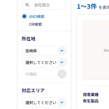
1〜3件
を表
AND検索
OR検索
所在地
No
対応エリア
得意業種
弥生製品