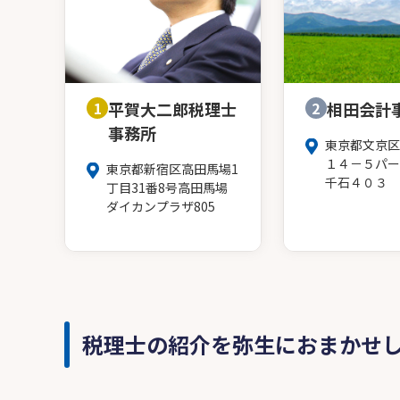
1
平賀大二郎税理士
2
相田会計
事務所
東京都文京区
１４－５パー
東京都新宿区高田馬場1
千石４０３
丁目31番8号高田馬場
ダイカンプラザ805
税理士の紹介を弥生におまかせ