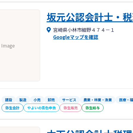
坂元公認会計士・税
宮崎県小林市細野４７４－１
Googleマップを確認
 Image
建設
製造
小売
卸売
サービス
農業・林業・漁業
医療・
弥生会計
やよいの青色申告
弥生販売
弥生給与