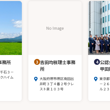
No Image
事務所
3
吉田均税理士事務
4
公認
所
甲田
千石３－
クハイム
大阪府堺市堺区南田出
東京都
井町３丁４番２号クレ
－２６
スト泉１０３号
ル２３