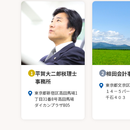
1
平賀大二郎税理士
2
相田会計
事務所
東京都文京区
１４－５パー
東京都新宿区高田馬場1
千石４０３
丁目31番8号高田馬場
ダイカンプラザ805