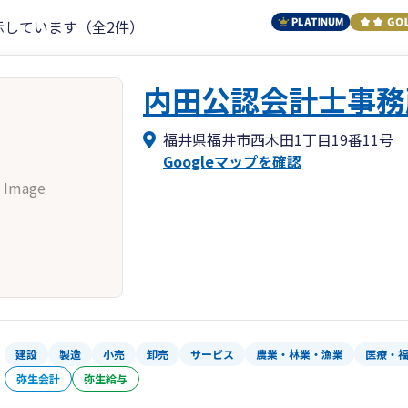
示しています（全2件）
内田公認会計士事務
福井県福井市西木田1丁目19番11号
Googleマップを確認
 Image
建設
製造
小売
卸売
サービス
農業・林業・漁業
医療・
弥生会計
弥生給与