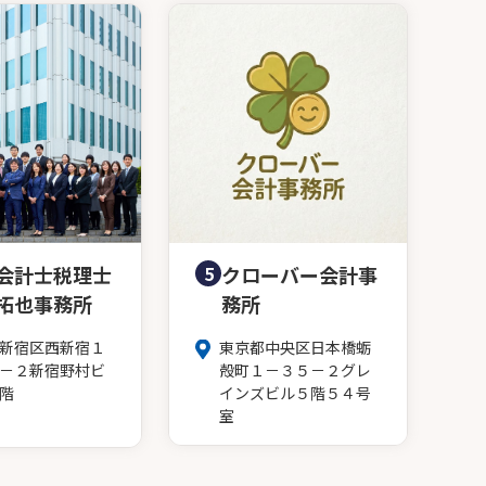
会計士税理士
5
クローバー会計事
拓也事務所
務所
新宿区西新宿１
東京都中央区日本橋蛎
－２新宿野村ビ
殻町１－３５－２グレ
階
インズビル５階５４号
室