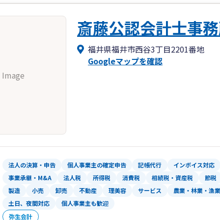
斎藤公認会計士事務
福井県福井市西谷3丁目2201番地
Googleマップを確認
 Image
法人の決算・申告
個人事業主の確定申告
記帳代行
インボイス対応
事業承継・M&A
法人税
所得税
消費税
相続税・資産税
節税
製造
小売
卸売
不動産
理美容
サービス
農業・林業・漁
土日、夜間対応
個人事業主も歓迎
弥生会計