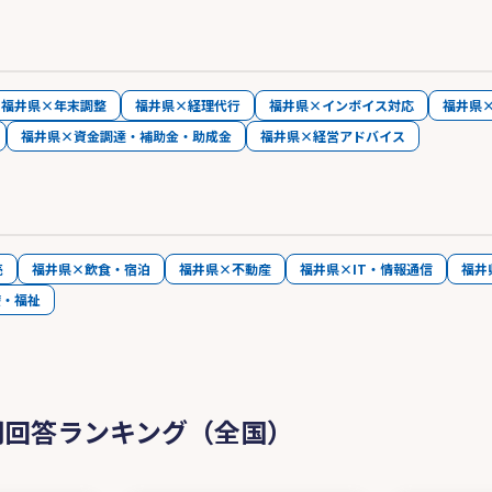
福井県×年末調整
福井県×経理代行
福井県×インボイス対応
福井県
福井県×資金調達・補助金・助成金
福井県×経営アドバイス
売
福井県×飲食・宿泊
福井県×不動産
福井県×IT・情報通信
福井
療・福祉
問回答ランキング（全国）