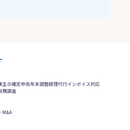
す
業主の確定申告
年末調整
経理代行
インボイス対応
税務調査
M&A