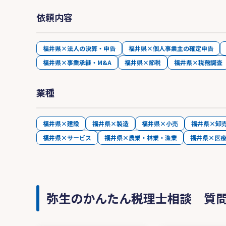
依頼内容
福井県×法人の決算・申告
福井県×個人事業主の確定申告
福井県×事業承継・M&A
福井県×節税
福井県×税務調査
業種
福井県×建設
福井県×製造
福井県×小売
福井県×卸
福井県×サービス
福井県×農業・林業・漁業
福井県×医
弥生のかんたん税理士相談 質