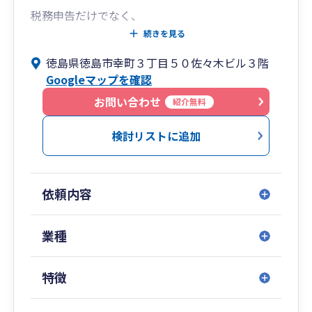
税務申告だけでなく、
・節税のアドバイス
続きを見る
・経理の効率化
徳島県徳島市幸町３丁目５０佐々木ビル３階
・会計ソフト導入サポート
Googleマップを確認
など、経営者が安心して事業に集中できる環境づ
お問い合わせ
紹介無料
くりをお手伝いします。
検討リストに追加
弥生会計をはじめとした会計ソフトにも対応して
おり、
経理が苦手な方でも安心して運用できる体制をサ
依頼内容
ポートします。
「税金のことを気軽に相談できる税理士」とし
業種
て、
長く信頼していただける関係を大切にしていま
特徴
す。