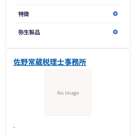
入れています。
会計・給与業務の効率化を図りながら、経営の数
特徴
字をわかりやすく見える化し、経営判断に役立つ
情報をご提供いたします。
弥生製品
佐野常蔵税理士事務所
No Image
-