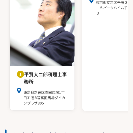
東京都文京区千石３－
－５パークハイム千石
３
平賀大二郎税理士事
1
務所
東京都新宿区高田馬場1丁
目31番8号高田馬場ダイカ
ンプラザ805