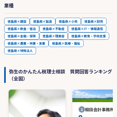
業種
徳島県×建設
徳島県×製造
徳島県×小売
徳島県×卸売
徳島県×飲食・宿泊
徳島県×不動産
徳島県×IT・情報通信
徳島県×金融・保険
徳島県×理美容
徳島県×教育・学術支援
徳島県×農業・林業・漁業
徳島県×医療・福祉
徳島県×特殊法人
弥生のかんたん税理士相談 質問回答ランキング
（全国）
相田会計事務所
2