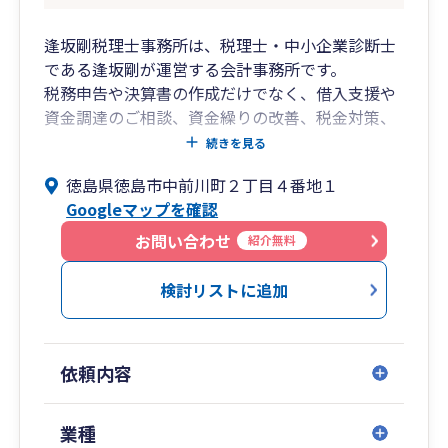
逢坂剛税理士事務所は、税理士・中小企業診断士
である逢坂剛が運営する会計事務所です。
税務申告や決算書の作成だけでなく、借入支援や
資金調達のご相談、資金繰りの改善、税金対策、
補助金申請、経営計画の作成など、会社の将来を
続きを見る
見据えた経営のご相談にも対応しています。
徳島県徳島市中前川町２丁目４番地１
Googleマップを確認
当事務所には社会保険労務士が在籍しており、税
務・会計と人事・労務を迅速に連携しながらご提
お問い合わせ
紹介無料
案できる体制を整えています。
給与計算や就業規則の整備、労務相談に加え、雇
検討リストに追加
用関係助成金の活用についてもサポートしてお
り、経営に関するさまざまな課題をワンストップ
で支援いたします。
依頼内容
また、クラウド会計「弥生会計 Next」や「弥生
給与 Next」などのITツールの導入支援にも力を
業種