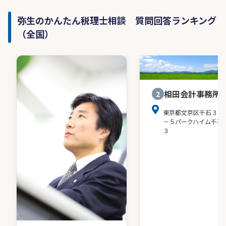
弥生のかんたん税理士相談 質問回答ランキング
（全国）
相田会計事務所
2
東京都文京区千石３－
－５パークハイム千石
３