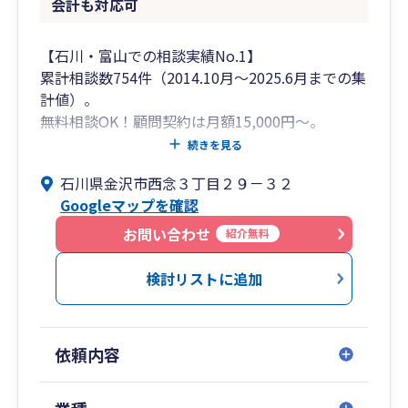
会計も対応可
【石川・富山での相談実績No.1】
累計相談数754件（2014.10月～2025.6月までの集
計値）。
無料相談OK！顧問契約は月額15,000円～。
続きを見る
記帳代行・給与計算も承ります。公庫の創業融
石川県金沢市西念３丁目２９－３２
資・借入サポートOK。
Googleマップを確認
クラウド会計、オンライン経理もご支援いたしま
す。
お問い合わせ
紹介無料
【富山氷見支店、高岡射水支店、加賀支店でも対
検討リストに追加
応可】
税理士６名在籍。
国税OBによる税務調査対応もOK。
依頼内容