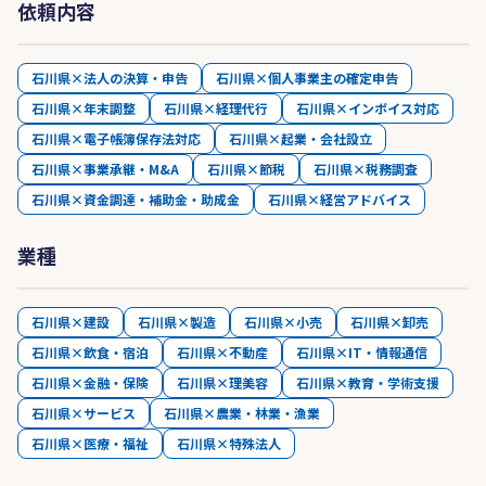
依頼内容
石川県×法人の決算・申告
石川県×個人事業主の確定申告
石川県×年末調整
石川県×経理代行
石川県×インボイス対応
石川県×電子帳簿保存法対応
石川県×起業・会社設立
石川県×事業承継・M&A
石川県×節税
石川県×税務調査
石川県×資金調達・補助金・助成金
石川県×経営アドバイス
業種
石川県×建設
石川県×製造
石川県×小売
石川県×卸売
石川県×飲食・宿泊
石川県×不動産
石川県×IT・情報通信
石川県×金融・保険
石川県×理美容
石川県×教育・学術支援
石川県×サービス
石川県×農業・林業・漁業
石川県×医療・福祉
石川県×特殊法人