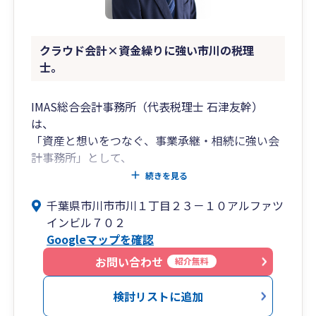
クラウド会計×資金繰りに強い市川の税理
士。
IMAS総合会計事務所（代表税理士 石津友幹）
は、
「資産と想いをつなぐ、事業承継・相続に強い会
計事務所」として、
中小企業オーナー様や資産家の“経営と家族を守
続きを見る
る”支援を行っています。
千葉県市川市市川１丁目２３－１０アルファツ
インビル７０２
会社の未来を見据えた株式承継・後継者育成・相
Googleマップを確認
続税対策を中心に、
財務・税務・法務を一体化した総合プランニング
お問い合わせ
紹介無料
を提供。
経営者様の想いを次世代へ確実に引き継ぐための
検討リストに追加
最適な解決策をご提案いたします。