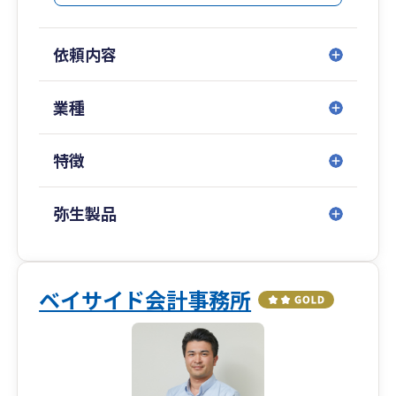
創業融資や資金調達支援にも強みがあり、千葉銀
行、京葉銀行、信用金庫、日本政策金融公庫など
依頼内容
地域金融機関とのネットワークを活かして、
融資のご相談から実行までサポートしています。
業種
また、クラウド会計の導入支援にも力を入れてお
り、
特徴
導入から運用、申告まで一貫して対応可能です。
現在の税理士に相談しづらい、レスポンスが遅
い、経営の相談ができないとお悩みの方もお気軽
弥生製品
にご相談ください。
お客様の夢の実現を支えるパートナーとして、長
期的な成長をサポートいたします。
ベイサイド会計事務所