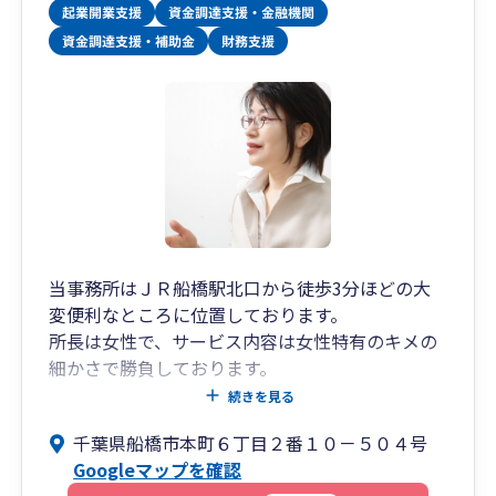
当事務所はＪＲ船橋駅北口から徒歩3分ほどの大
変便利なところに位置しております。
所長は女性で、サービス内容は女性特有のキメの
細かさで勝負しております。
所員は、所長のほかに弥生のインストラクター2
続きを見る
名（男性1名、女性1名）、その他4名（女性）の
千葉県船橋市本町６丁目２番１０－５０４号
計7名という事務所です。
Googleマップを確認