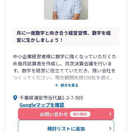
月に一度数字と向き合う経営習慣、数字を経
営に生かしましょう！
中小企業経営者様に数字に強くなっていただくた
め毎月試算表を作成し、月次決算会議を行いま
す。数字を経営に役立てていただき、強い会社を
つくってください。現在顧問先様100社を超え、
多くの信頼をいただいております。全国どこでも
続きを見る
WEB会議等でお打ち合わせはできます。利益計
千葉県浦安市当代島1-2-7-505
画、経営計画の策定もお手伝いしております。利
Googleマップを確認
益を出し、強い会社を目指す前向きな経営者様の
お手伝いをさせていただきたいです。ご連絡をお
お問い合わせ
紹介無料
待ちしております。
検討リストに追加