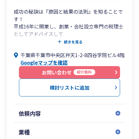
成功の秘訣は『原因と結果の法則』を知ることで
す！
平成16年に開業し、創業・会社設立専門の税理士
としてアドバイスして
きました。一般的に会社の生存率は10年で6％と
続きを見る
言われています。確かに、
千葉県千葉市中央区弁天1-2-8四谷学院ビル4階
私の顧問先にも廃業に追い込まれた会社がありま
Googleマップを確認
す。一方、毎年売上を
伸ばし、何十人、何百人もの従業員を抱えるよう
お問い合わせ
紹介無料
になった会社もあります。
両社の違いは何なのでしょうか？
検討リストに追加
この問いの答えは『原因と結果の法則』を知るこ
とにあります。
まず、社長がしっかりとした経営理念を持ち、そ
依頼内容
の経営理念を経営計画
として具体化していきます。この経営理念、経営
計画は従業員全員が共有
業種
しなければなりません。そして、月次決算で進捗