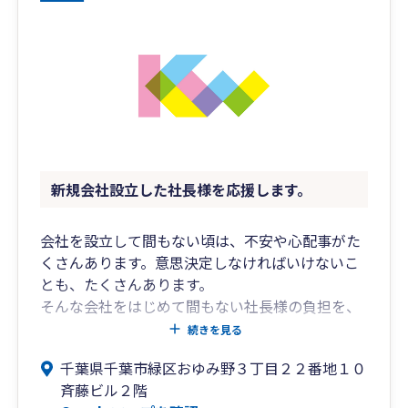
新規会社設立した社長様を応援します。
会社を設立して間もない頃は、不安や心配事がた
くさんあります。意思決定しなければいけないこ
とも、たくさんあります。
そんな会社をはじめて間もない社長様の負担を、
少しでも軽くしたいと考えています。
続きを見る
弊所では、設立初年度の会社様限定で、特別料金
千葉県千葉市緑区おゆみ野３丁目２２番地１０
でサポートさせて頂くプランを用意しておりま
斉藤ビル２階
す。