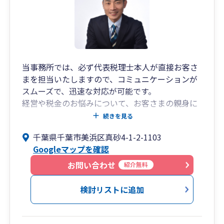
当事務所では、必ず代表税理士本人が直接お客さ
まを担当いたしますので、コミュニケーションが
スムーズで、迅速な対応が可能です。
経営や税金のお悩みについて、お客さまの親身に
なってわかりやすい言葉で丁寧にアドバイスさせ
続きを見る
ていただきます。
千葉県千葉市美浜区真砂4-1-2-1103
代表税理士は、国税局や税務署にて長年にわたり
Googleマップを確認
法人の税務調査に携わってきたいわゆる国税OB税
理士です。
お問い合わせ
紹介無料
税務調査のことを熟知していますので、いつ来る
か分からない税務調査に対しても事前に万全の対
検討リストに追加
策をしておくことが可能ですし、税務当局に対す
る折衝も責任をもって誠実に行いますのでお客さ
まには安心していただけます。