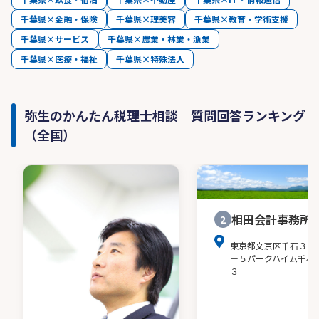
千葉県×金融・保険
千葉県×理美容
千葉県×教育・学術支援
千葉県×サービス
千葉県×農業・林業・漁業
千葉県×医療・福祉
千葉県×特殊法人
弥生のかんたん税理士相談 質問回答ランキング
（全国）
相田会計事務所
2
東京都文京区千石３－
－５パークハイム千石
３