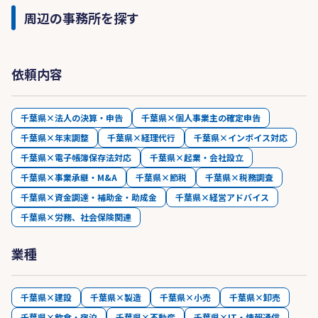
周辺の事務所を探す
依頼内容
千葉県×法人の決算・申告
千葉県×個人事業主の確定申告
千葉県×年末調整
千葉県×経理代行
千葉県×インボイス対応
千葉県×電子帳簿保存法対応
千葉県×起業・会社設立
千葉県×事業承継・M&A
千葉県×節税
千葉県×税務調査
千葉県×資金調達・補助金・助成金
千葉県×経営アドバイス
千葉県×労務、社会保険関連
業種
千葉県×建設
千葉県×製造
千葉県×小売
千葉県×卸売
千葉県×飲食・宿泊
千葉県×不動産
千葉県×IT・情報通信