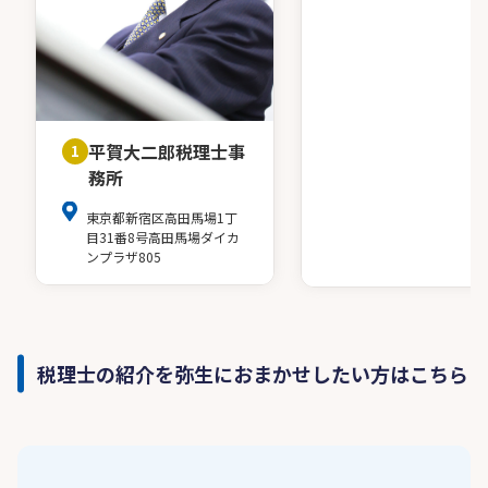
平賀大二郎税理士事
1
務所
東京都新宿区高田馬場1丁
目31番8号高田馬場ダイカ
ンプラザ805
税理士の紹介を弥生におまかせしたい方はこちら