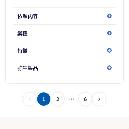
税務顧問・決算申告・自社株評価・M&A支援・遺
依頼内容
言・生前贈与まで、
経営から資産承継まで一貫してサポート可能で
す。
業種
「自社株の承継をどう進めるべきか」「相続税を
特徴
抑えて家族へ円満に引き継ぎたい」など、
承継・相続に関するお悩みはお気軽にご相談くだ
さい。
弥生製品
初回相談は無料です。
1
2
6