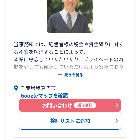
当事務所では、経営者様の税金や資金繰りに対す
る不安を解消することによって、
本業に専念していただいたり、プライベートの時
間を少しでも確保していただけるよう努めており
ます。
続きを見る
ひとりでの運営をしておりますので、税理士であ
千葉県我孫子市
る私、広瀬純一が対応いたします。
Googleマップを確認
途中で担当者が変わることはありません。
みなさまの裏方として、お役に立てるよう努めて
お問い合わせ
紹介無料
まいります。
検討リストに追加