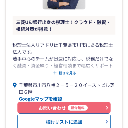
三菱UFJ銀行出身の税理士！クラウド・融資・
相続対策が得意！
税理士法人リアドリは千葉県市川市にある税理士
法人です。
若手中心のチームが迅速に対応し、税務だけでな
く融資・資金繰り・経営相談まで幅広くサポート
しています。
続きを見る
千葉県市川市八幡２－５－２０イーストビル芝
代表税理士は三菱UFJ銀行出身。
田６階
大手企業から中小企業まで数多くの企業を担当
Googleマップを確認
し、融資・事業計画・事業承継・M&Aなどを支援
してきました。
お問い合わせ
紹介無料
その経験を活かし、経営に役立つ税務・財務アド
バイスを提供しています。
検討リストに追加