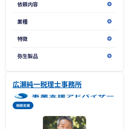
依頼内容
「会社を設立したが、経理や税務のことがよくわ
からない」「顧問税理士を探しているが、初めて
業種
なのでどのような税理士がいいのかわからない」
といったお悩みをお持ちの方、また、「今の顧問
特徴
税理士を変えたいと思っている」という方は、ぜ
ひお気軽にご相談ください。
弥生製品
広瀬純一税理士事務所