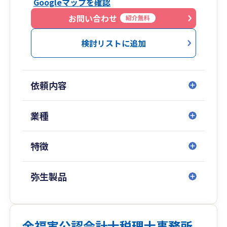
Googleマップを確認
是非一度お気軽にご連絡いただければと思いま
す。
お問い合わせ
紹介無料
【JR外房線「鎌取駅」南口より徒歩5分、蘇我IC
より車で10分】
検討リストに追加
依頼内容
業種
特徴
弥生製品
金福実公認会計士税理士事務所