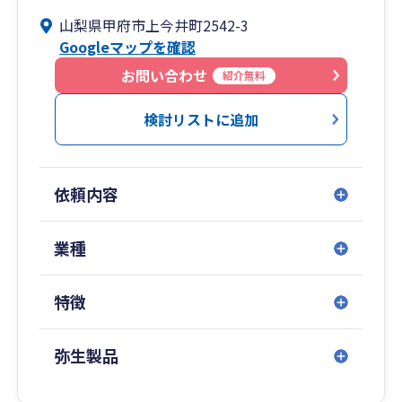
できるよう心がけております。
山梨県甲府市上今井町2542-3
Googleマップを確認
また、ビデオ通話やチャット等のリモートでの
ご依頼もお受けすることができます。経理や税金
お問い合わせ
紹介無料
に関してお悩みの際は、お気軽にご相談くださ
い。
検討リストに追加
依頼内容
業種
特徴
弥生製品