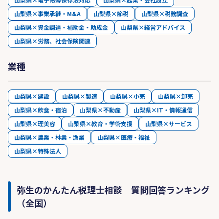
山梨県×事業承継・M&A
山梨県×節税
山梨県×税務調査
山梨県×資金調達・補助金・助成金
山梨県×経営アドバイス
山梨県×労務、社会保険関連
業種
山梨県×建設
山梨県×製造
山梨県×小売
山梨県×卸売
山梨県×飲食・宿泊
山梨県×不動産
山梨県×IT・情報通信
山梨県×理美容
山梨県×教育・学術支援
山梨県×サービス
山梨県×農業・林業・漁業
山梨県×医療・福祉
山梨県×特殊法人
弥生のかんたん税理士相談 質問回答ランキング
（全国）