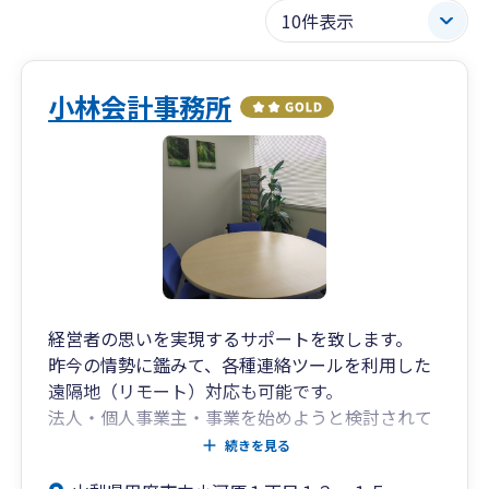
小林会計事務所
経営者の思いを実現するサポートを致します。
昨今の情勢に鑑みて、各種連絡ツールを利用した
遠隔地（リモート）対応も可能です。
法人・個人事業主・事業を始めようと検討されて
いる方に対して、事業計画・税務相談から法人化
続きを見る
相談、資金調達支援、事業承継・Ｍ＆Ａ支援まで