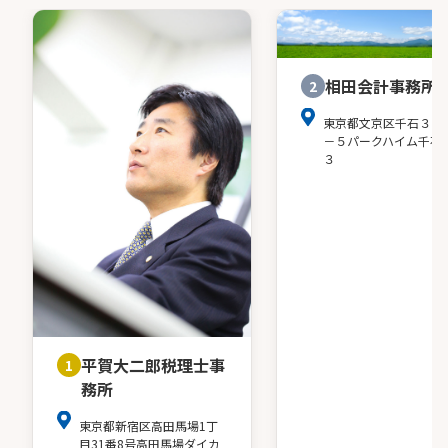
相田会計事務所
2
東京都文京区千石３－
－５パークハイム千石
３
平賀大二郎税理士事
1
務所
東京都新宿区高田馬場1丁
目31番8号高田馬場ダイカ