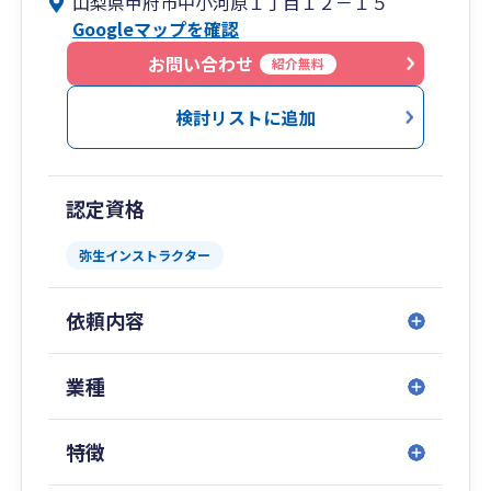
山梨県甲府市中小河原１丁目１２－１５
幅広くサービス提供しています。
Googleマップを確認
実績の伴う専門力と蓄積されたノウハウ・広いネ
ットワークで、中小企業の経営を総合的にサポー
お問い合わせ
紹介無料
トします。
検討リストに追加
認定資格
弥生インストラクター
依頼内容
業種
特徴