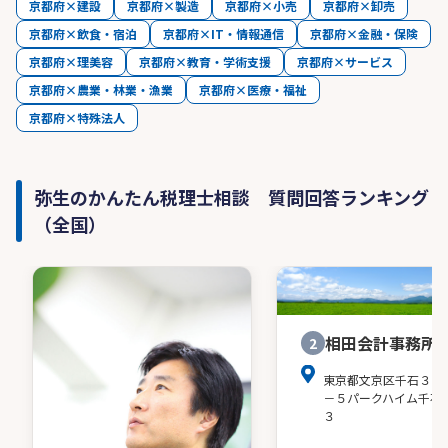
京都府×建設
京都府×製造
京都府×小売
京都府×卸売
京都府×飲食・宿泊
京都府×IT・情報通信
京都府×金融・保険
京都府×理美容
京都府×教育・学術支援
京都府×サービス
京都府×農業・林業・漁業
京都府×医療・福祉
京都府×特殊法人
弥生のかんたん税理士相談 質問回答ランキング
（全国）
相田会計事務所
2
東京都文京区千石３－
－５パークハイム千石
３