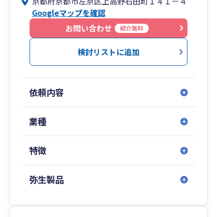
京都府京都市左京区上高野石田町１４１－４
・税理士費用はできるだけ抑えたい。
Googleマップを確認
当社は毎月の顧問料を一切頂いておりません。年
お問い合わせ
紹介無料
に一回、申告の際に料金を請求しています。
その代わり、毎月の訪問はしていません。
検討リストに追加
訪問はしませんが、普段の相談はいつでもライン
等で受け付けております。
申告前もデータのやり取りで申告書作成までする
依頼内容
ことが可能です。
一度会わないと不安な方は、ご連絡のうえ、当社
までお越しください。
業種
詳しくご説明させて頂きます。
また税務調査のきっちりと対応させて頂きますの
特徴
でご安心ください。
京都やその周辺の方のほか、全国どこからでも対
応可能です。
弥生製品
ご連絡お待ちしております。