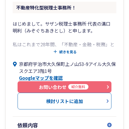
【2】わかりやすい説明
不動産特化型税理士事務所！
専門用語をできるだけ使わずに、わかりやすい
言葉で説明を行います。
はじめまして。サザン税理士事務所 代表の溝口
【3】話しやすい雰囲気
明利（みぞぐちあきとし）と申します。
プレッシャーを感じることなく安心してお話い
ただける雰囲気を大切にします。
私はこれまで28年間、「不動産・金融・税務」と
いう3つの現場を歩んでまいりました。不動産会
続きを見る
自社での経理処理は難しいという場合は、記帳代
社ではチラシ配布を皮切りに、賃貸仲介、管理、
行にも対応しております。
京都府宇治市大久保町上ノ山53-9アイル大久保
売買、土地活用、デベロップメントへと領域を広
また自社で経理処理をしている場合でも
スクエア3階1号
げながら12年間を過ごし、今振り返れば冷や汗が
弥生関連のソフトの使い方や活用法についてもご
Googleマップを確認
出るような失敗も少なくありませんでした。その
相談いただけます。
トラブル対応や交渉の修羅場もすべて糧としなが
お問い合わせ
紹介無料
ら、最終的には企画開発部長代理兼子会社役員と
ITを活用した中小企業の経理効率化などの支援も
してマネジメントの視点も養いました。
検討リストに追加
行っていますので、クラウド会計の導入サポート
にも対応しています。
その後、生命保険会社を経て37歳で税理士業界へ
転身。個人事業主から売上200億規模の法人まで
依頼内容
幅広く手掛け、税務会計、相続、合併分割、税務