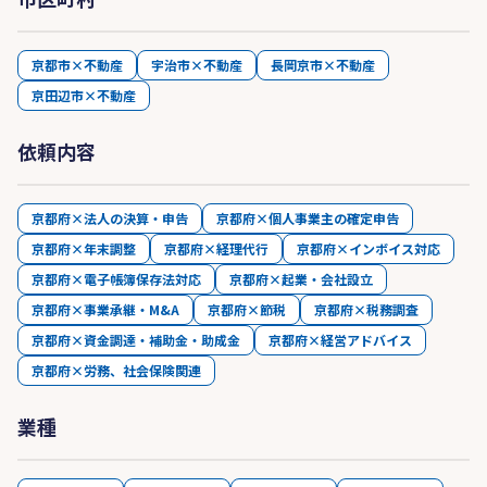
京都市×不動産
宇治市×不動産
長岡京市×不動産
京田辺市×不動産
依頼内容
京都府×法人の決算・申告
京都府×個人事業主の確定申告
京都府×年末調整
京都府×経理代行
京都府×インボイス対応
京都府×電子帳簿保存法対応
京都府×起業・会社設立
京都府×事業承継・M&A
京都府×節税
京都府×税務調査
京都府×資金調達・補助金・助成金
京都府×経営アドバイス
京都府×労務、社会保険関連
業種