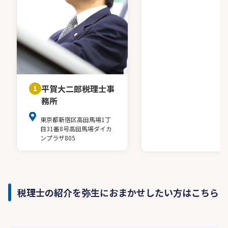
平賀大二郎税理士事
1
務所
東京都新宿区高田馬場1丁
目31番8号高田馬場ダイカ
ンプラザ805
税理士の紹介を弥生におまかせしたい方はこちら