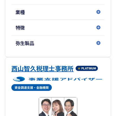
調査など多岐にわたる実務を経験してきました。
大手税理士法人ではブロック長として、M＆Aによ
業種
る税理士事務所の統合や、大阪・京都・三重・福
岡・沖縄など広域マネジメントにも携わりまし
特徴
た。
現在は税理士事務所を営む傍ら、自身も不動産オ
弥生製品
ーナーとして賃貸経営に取り組んでおります。
「不動産事業者」「不動産オーナー」「税理士」
「マネジメント」。この4つの視点をもつ専門家
はそう多くはありません。不動産事業に携わる皆
西山智久税理士事務所
様の「伴走者」として、共に悩み、共に考え、全
力を尽くしてサポートしてまいります。