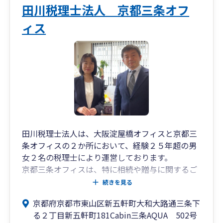
田川税理士法人 京都三条オフ
ィス
田川税理士法人は、大阪淀屋橋オフィスと京都三
条オフィスの２か所において、経験２５年超の男
女２名の税理士により運営しております。
京都三条オフィスは、特に相続や贈与に関するご
相談や申告、個人事業や不動産オーナー、中小企
続きを見る
業経営者のお客様の税務会計、個人ファイナンシ
京都府京都市東山区新五軒町大和大路通三条下
ャルプランニング業務等を中心業務としておりま
る２丁目新五軒町181Cabin三条AQUA 502号
す。