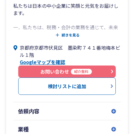
私たちは日本の中小企業に笑顔と元気をお届けし
ます。
一．私たちは、税務・会計の業務を通じて、未来
につながる、笑顔あふれる社会を創造します。
続きを見る
一．私たちは、スタッフ全員が元気に、そして笑
京都府京都市伏見区 墨染町７４１番地梅本ビ
顔で働ける職場環境を目指します。
ル１階
Googleマップを確認
お問い合わせ
紹介無料
検討リストに追加
依頼内容
業種