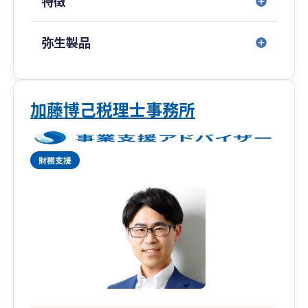
特徴
でご安心ください。
京都やその周辺の方のほか、全国どこからでも対
応可能です。
弥生製品
ご連絡お待ちしております。
加藤博己税理士事務所