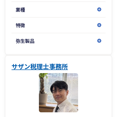
べき事業を成長させるための活動に専念できなく
なっていませんか？
業種
当事務所が、その「悩み」と「時間」のすべてを
引き受けます。
特徴
-----------------------------------------------------------
-----------------------------
弥生製品
当事務所は税理士本人が直接対応することで、貴
社のビジネスを深く理解し、タイムリーなアドバ
イスを提供。資金繰りの改善から節税対策まで、
サザン税理士事務所
あらゆる課題をともに乗り越え、経営者が安心し
て事業に集中できる体制を整えます。
また、当事務所ではお客様とのつながりを大切に
し以下の3つのポイントを重視しています。
【1】親身で迅速な対応
いただいた質問等への回答については翌営業日
までに回答します。