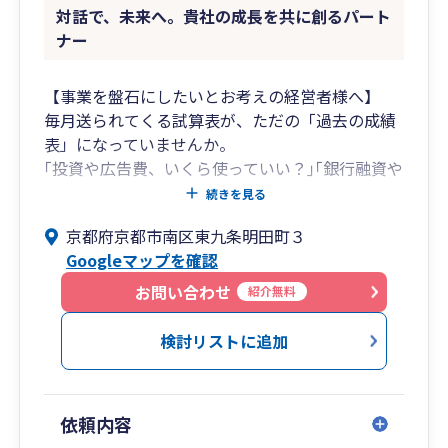
対話で、未来へ。貴社の成長を共に創るパート
ナー
【事業を盤石にしたいとお考えの経営者様へ】
毎月送られてくる試算表が、ただの「過去の成績
表」になっていませんか。
｢投資や広告費、いくら使っていい？｣｢銀行融資や
経営者保証、どうすべき？｣といった
続きを見る
経営者が本当に悩む問題に対して、次の打ち手を
京都府京都市南区東九条明田町３
共に考えてくれるパートナーはいますか？
Googleマップを確認
当事務所は、経営者の判断を数字でサポートしま
す。
お問い合わせ
紹介無料
【事務作業に追われる経営者様へ】
検討リストに追加
「経理や税金のことはよく分からない」「質問し
ても、税理士からなかなか返事がない」
そんな漠然とした不安やストレスにより、経営者
依頼内容
であるあなたの貴重な時間が奪われ、本来集中す