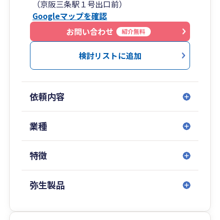
（京阪三条駅１号出口前）
お客様やご家族の事業、人生設計、お金の問題な
Googleマップを確認
ど、様々なご相談に対応いたします。
弁護士、司法書士、社労士、弁理士、その他各種
お問い合わせ
紹介無料
士業、専門家との連携もございますので、安心し
てお任せください。
検討リストに追加
鴨川沿い、三条京阪駅１番出口すぐ、バスターミ
ナルやタクシー乗り場の目の前の便利な立地で
す。
依頼内容
阪急河原町駅からも徒歩５分程度、訪問対応も可
能ですのでご相談ください。
ぜひご相談をお待ちしております。
業種
特徴
弥生製品