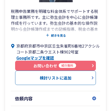
税務申告業務を明確な料金体系でサポートする税
理士事務所です。主に弥生会計を中心に会計帳簿
作成を行っています。弥生会計の基本的な操作説
明から会計帳簿作成までの記帳指導、税金の基本
的な内容の説明から最新の税制改正などへの対応
続きを見る
に力を入れています。
京都府京都市中京区壬生朱雀町6番地2アクシル
当事務所の特長は、書面添付制度（税理士法第33
コート京都二条ウエスト棟902号室
条の2に規定する書面添付制度と税理士法第35条
Googleマップを確認
に規定する意見聴取制度を総称したもの）を有効
活用していることです。当該制度は納税者様及び
お問い合わせ
紹介無料
作成税理士の両者にとって大変有益な制度になっ
ています。特典の例示として、事前通知前の意見
検討リストに追加
聴取の段階での自主的な修正申告は加算税の対象
にならないことなどが挙げられます。
また、当事務所ではダイレクト納付を推奨してい
依頼内容
ます。電子申告と連動させて法定納期限に指定口
座から納税が完了します。金融機関に行っていた