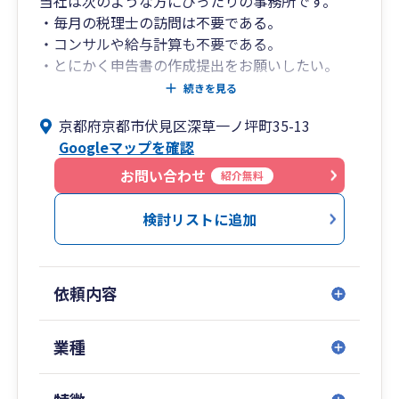
当社は次のような方にぴったりの事務所です。
・毎月の税理士の訪問は不要である。
・コンサルや給与計算も不要である。
・とにかく申告書の作成提出をお願いしたい。
・時間をとって対面で話すよりもライン等で気軽
続きを見る
に相談したい。
京都府京都市伏見区深草一ノ坪町35-13
・税理士費用はできるだけ抑えたい。
Googleマップを確認
当社は毎月の顧問料を一切頂いておりません。年
お問い合わせ
紹介無料
に一回、申告の際に料金を請求しています。
その代わり、毎月の訪問はしていません。
検討リストに追加
訪問はしませんが、普段の相談はいつでもライン
等で受け付けております。
申告前もデータのやり取りで申告書作成までする
依頼内容
ことが可能です。
一度会わないと不安な方は、ご連絡のうえ、当社
までお越しください。
業種
詳しくご説明させて頂きます。
また税務調査のきっちりと対応させて頂きますの