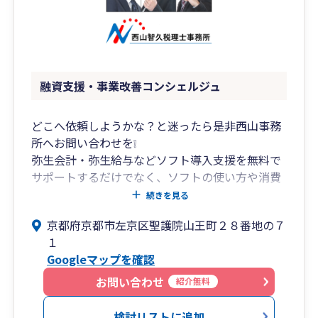
融資支援・事業改善コンシェルジュ
どこへ依頼しようかな？と迷ったら是非西山事務
所へお問い合わせを❕
弥生会計・弥生給与などソフト導入支援を無料で
サポートするだけでなく、ソフトの使い方や消費
税の入力方法なども、わかりやすく丁寧にご説明
続きを見る
させていただきます。
京都府京都市左京区聖護院山王町２８番地の７
１
当事務所のモットーは、「お客様へ誠心誠意対応
Googleマップを確認
する」「敬意を払う」「嘘をつかない」「元気に
挨拶する」「わかりやすい説明をする」など、税
お問い合わせ
紹介無料
や会計の知識も重要ですが、人と接する上で基本
的な心構えをとても大切にしています。
検討リストに追加