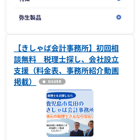
・株式・営業権・企業評価コンサルティング
◎TTSマネジメント株式会社（どんたく会計、ひ
弥生製品
のくに会計、ひむか会計、せごどん会計）
■記帳代行のサポート
・クラウド会計導入運用支援サービス
・記帳代行サービス
【きしゃば会計事務所】初回相
・アウトソーシングサービス
談無料 税理士探し、会社設立
・各種コンプライアンスサービス
支援（料金表、事務所紹介動画
◎武内マネジメントオフィス
掲載）
■保険代理店のエキスパート
・生命保険代理店
・損害保険代理店
◎拠点一覧
[鹿児島]鹿児島市中町11-4 099-248-8778
[宮 崎]宮崎市旭2-1-5 0985-77-5477
[熊 本]熊本市中央区坪井6-23-3 096-345-6211