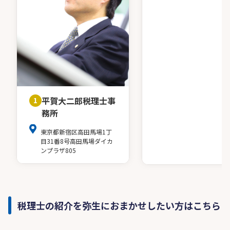
平賀大二郎税理士事
1
務所
東京都新宿区高田馬場1丁
目31番8号高田馬場ダイカ
ンプラザ805
税理士の紹介を弥生におまかせしたい方はこちら