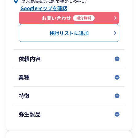
鹿児島県鹿児島市鴨池1-64-17
ます。
Googleマップを確認
具体的には、クラウド会計導入支援を通じてリア
お問い合わせ
紹介無料
ルタイムでの経営数値を可視化。単純な記帳代行
に留まらず、そのデータを基にした経営分析を行
検討リストに追加
い、的確なフィードバックと今後の戦略をご提案
します。創業・融資相談、事業計画の作成から、
経営に関するあらゆるお悩みまで、ワンストップ
依頼内容
でお応えできる体制を整えています。
また、相続・贈与のご相談にも対応し、事業の誕
業種
生から次世代への承継まで、お客様の人生の節目
に寄り添うパートナーとなることをお約束しま
特徴
す。オンラインでのご相談も可能ですので、全国
どこからでもお気軽にご連絡ください。
弥生製品
皆様の頼れるパートナーとして、事業の発展に末
永く貢献できるよう尽力してまいります。