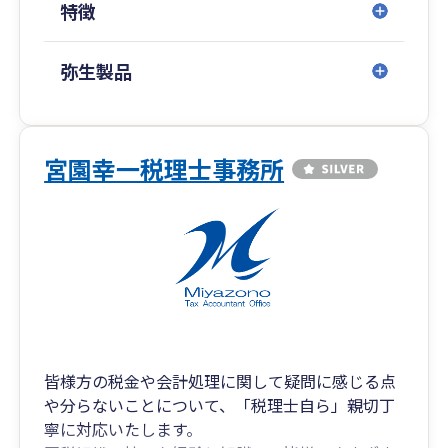
特徴
字」という名の「武器」を授ける。
その「武器」をもって「決断」の質を高め、会社
弥生製品
の未来を守り抜く。
SuMIzeiは、単なる税理士事務所ではない。
宮園幸一税理士事務所
あなたの会社の「生存」と「勝利」にコミットす
る、戦略的パートナーである。
顧問先様の声
https://www.sumizono-tax.com/customer/
皆様方の税金や会計処理に関して疑問に感じる点
や分らないことについて、「税理士自ら」親切丁
寧に対応いたします。