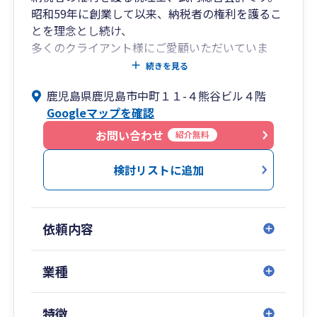
昭和59年に創業して以来、納税者の権利を護るこ
とを理念とし続け、
多くのクライアント様にご愛顧いただいていま
す。
続きを見る
鹿児島県鹿児島市中町１１-４熊谷ビル４階
◎税理士法人武内総合会計
Googleマップを確認
■税務・会計業務・申告書作成など、幅広くサ
ポート
お問い合わせ
紹介無料
・コンプライアンスサービス
（各税目の申告書作成）
検討リストに追加
・税務調査立ち合い
・経営計画策定サービス
・金融支援
依頼内容
◎TTSコンサルティング株式会社
■企業経営の高品質コンサルティング
業種
・プライベートコンサルティング
・企業組織再編コンサルティング
特徴