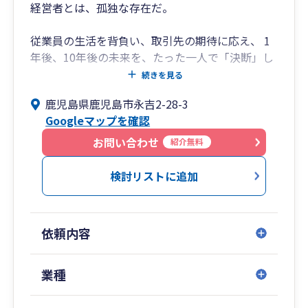
経営者とは、孤独な存在だ。
従業員の生活を背負い、取引先の期待に応え、 1
年後、10年後の未来を、たった一人で「決断」し
続けなければならない。
続きを見る
鹿児島県鹿児島市永吉2-28-3
その「決断」の瞬間、傍らにいるのは誰か。
Googleマップを確認
感情に寄り添うだけの「イエスマン」では、会社
お問い合わせ
紹介無料
を救えない。
検討リストに追加
過去の数字を処理するだけの「作業者」では、未
来は創れない。
依頼内容
孤独な「決断」の瞬間、必要なのは、 社長の勘と
SuMIzeiの戦略を融合させ、 リスクを炙り出し、
最適解を共に導き出す「右腕」。
業種
我々は、社長の「孤独」に、最も信頼できる「数