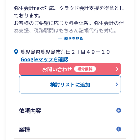
[福 岡]福岡市中央区舞鶴2-8-20 092-781-0251
弥生会計next対応。クラウド会計支援を得意とし
[相続税専門]福岡市中央区長浜2-2-8 092-718-
ております。
2900
お客様のご要望に応じた料金体系。弥生会計の伴
奏支援、税務顧問はもちろん記帳代行も対応。
昭和２６年創業。スタッフ数２０名。年商１億円
続きを見る
未満の法人さま中心に顧問をさせて頂いておりま
鹿児島県鹿児島市荒田２丁目４９－１０
す。
Googleマップを確認
事務所紹介YouTube動画
https://www.youtube.com/watch?
お問い合わせ
紹介無料
v=f9H496Ug1jk
検討リストに追加
依頼内容
業種