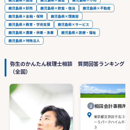
鹿児島県×卸売
鹿児島県×飲食・宿泊
鹿児島県×不動産
鹿児島県×金融・保険
鹿児島県×理美容
鹿児島県×教育・学術支援
鹿児島県×サービス
鹿児島県×農業・林業・漁業
鹿児島県×医療・福祉
鹿児島県×特殊法人
弥生のかんたん税理士相談 質問回答ランキング
（全国）
相田会計事務所
2
東京都文京区千石３－
－５パークハイム千石
３