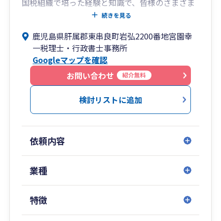
国税組織で培った経験と知識で、皆様のさまざま
な事例に対処してまいります。お気軽にご相談く
続きを見る
ださい。
鹿児島県肝属郡東串良町岩弘2200番地宮園幸
一税理士・行政書士事務所
Googleマップを確認
お問い合わせ
紹介無料
検討リストに追加
依頼内容
業種
特徴