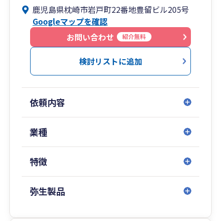
鹿児島県枕崎市岩戸町22番地豊留ビル205号
はなんでもご相談ください。
Googleマップを確認
また、当事務所ではクラウド会計やITを活用した
お問い合わせ
紹介無料
バックオフィスの効率化支援に取り組んでいま
す。
検討リストに追加
詳細な業務内容や料金などは、ホームページをご
覧ください。
依頼内容
業種
特徴
弥生製品