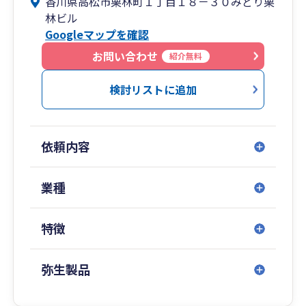
香川県高松市栗林町１丁目１８－３０みどり栗
トの導入、入力指導を中心に行っています。専門
林ビル
スタッフがお伺いし、初歩から応用までわかりや
Googleマップを確認
すく丁寧に指導いたします。
各種連絡ツールを利用したリモート対応も可能で
お問い合わせ
紹介無料
す。
税務相談から法人化相談、資金調達支援、事業承
検討リストに追加
継・M&A支援、補助金申請まで幅広くサービス提
供しています。
実績の伴う専門力と蓄積されたノウハウ・広いネ
依頼内容
ットワークで、中小企業の経営を総合的にサポー
トします。
業種
特徴
弥生製品