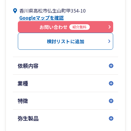
するのに勇気がいる」「専門用語ばかりで話が難
香川県高松市仏生山町甲354-10
しい」…そんなイメージをお持ちではないでしょ
Googleマップを確認
うか？
お問い合わせ
紹介無料
もり税理士事務所は、なんとなく相談しにくい雰
囲気がある「先生業」ではなく、お客様にとって
検討リストに追加
身近な「なんでも気軽に話せるパートナー」のよ
うな存在でありたいと思っています。
依頼内容
そのための取り組みとして、最初のご面談から決
算申告・税務調査に至るまで、【すべてのプロセ
スを代表税理士である私が責任を持って直接対応
業種
でサポート】しています。
特徴
税理士業界によくある「契約時だけ税理士が対応
し、その後はスタッフ任せ」「契約後に担当スタ
ッフがコロコロ変わる」といったことはありませ
弥生製品
ん。