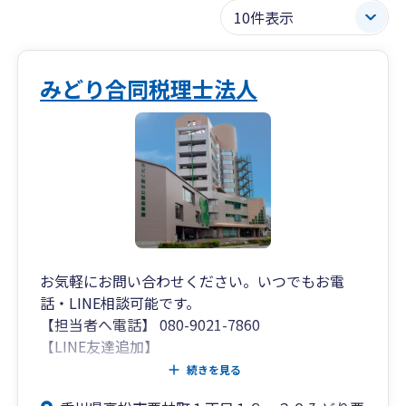
みどり合同税理士法人
お気軽にお問い合わせください。いつでもお電
話・LINE相談可能です。
【担当者へ電話】 080-9021-7860
【LINE友達追加】
https://works.do/R/ti/p/cloud@midori01
続きを見る
当社は専門スタッフによる会計・給与・販売ソフ