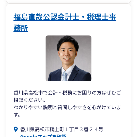
また、会計や税金のことだけではなく、元香川県
庁職員の経験を活かした資金調達サポートや行政
福島直哉公認会計士・税理士事
手続きに関するアドバイスも得意としています。
務所
まずは「ちょっと聞いてみたい」という気軽な気
持ちで、お声がけいただけると幸いです。
香川県高松市で会計・税務にお困りの方はぜひご
相談ください。
わかりやすい説明と質問しやすさを心がけていま
す。
香川県高松市楠上町１丁目３番２４号
Googleマップを確認