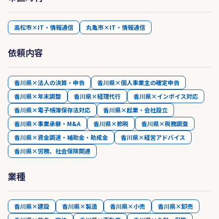
高松市×IT・情報通信
丸亀市×IT・情報通信
依頼内容
香川県×法人の決算・申告
香川県×個人事業主の確定申告
香川県×年末調整
香川県×経理代行
香川県×インボイス対応
香川県×電子帳簿保存法対応
香川県×起業・会社設立
香川県×事業承継・M&A
香川県×節税
香川県×税務調査
香川県×資金調達・補助金・助成金
香川県×経営アドバイス
香川県×労務、社会保険関連
業種
香川県×建設
香川県×製造
香川県×小売
香川県×卸売