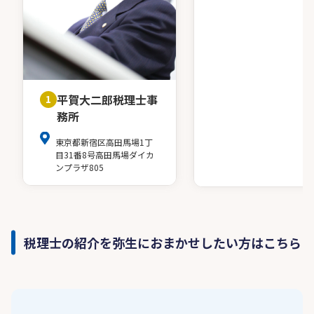
平賀大二郎税理士事
1
務所
東京都新宿区高田馬場1丁
目31番8号高田馬場ダイカ
ンプラザ805
税理士の紹介を弥生におまかせしたい方はこちら