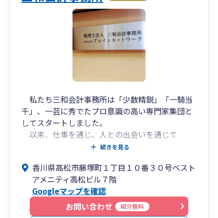
私たち三和会計事務所は「少数精鋭」「一騎当
千」、一芸に秀でたプロ意識の高い専門家集団と
してスタートしました。
以来、仕事を通じ、人との出会いを通じて
「日々是新」を胸に従来の会計事務所のイメージ
続きを見る
を超えた業務をスタッフ一人一人が創造し、時代
香川県高松市藤塚町１丁目１０番３０号ベスト
と人々が求める新しい会計事務所のカタチを求め
アメニティ高松ビル７階
続けてきました。
Googleマップを確認
加えて、仕事としての能力やスキルを高めるだ
けではなく、人としての品格と心の成長も併せて
お問い合わせ
紹介無料
求め続けてきました。