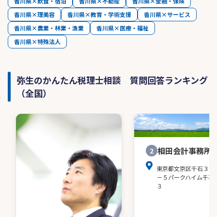
香川県×飲食・宿泊
香川県×不動産
香川県×金融・保険
香川県×理美容
香川県×教育・学術支援
香川県×サービス
香川県×農業・林業・漁業
香川県×医療・福祉
香川県×特殊法人
弥生のかんたん税理士相談 質問回答ランキング
（全国）
相田会計事務所
2
東京都文京区千石３－
－５パークハイム千石
３