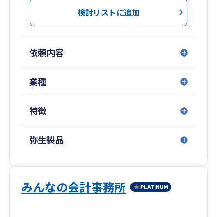
三和会計事務所では、会計決算業務から法人
検討リストに追加
税・所得税・消費税・相続税の税務申告書作成の
みならず、個人様にとって大切な資産の運用や相
続対策と事業承継対策、法人様にとって必要な業
依頼内容
績拡大のための意思決定支援や海外進出支援・国
際税務、そして地方公共団体などに対する公会計
適用など、幅広いサービスを提供しております。
業種
お客様が考えていること、疑問に感じているこ
と、悩んでいること、何でも私たちにご相談くだ
特徴
さい。お客さまと共に、一緒に考えていきましょ
う。
弥生製品
みんなの会計事務所