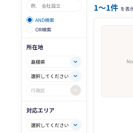
1〜1件
を表
AND検索
OR検索
所在地
No
対応エリア