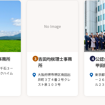
No Image
事務所
3
吉田均税理士事務
4
公認
所
甲田
千石３－
クハイム
大阪府堺市堺区南田出
東京都
井町３丁４番２号クレ
－２６
スト泉１０３号
ル２３