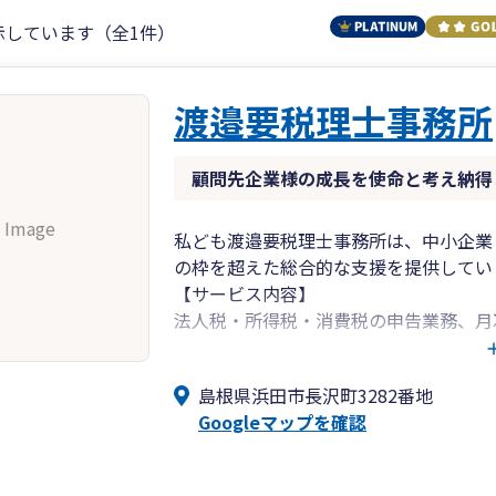
示しています（全1件）
渡邉要税理士事務所
顧問先企業様の成長を使命と考え納得
 Image
私ども渡邉要税理士事務所は、中小企業
の枠を超えた総合的な支援を提供してい
【サービス内容】
法人税・所得税・消費税の申告業務、月
験豊富な税理士が丁寧に対応いたします
相続・事業承継対策など、経営全般にわ
島根県浜田市長沢町3282番地
Googleマップを確認