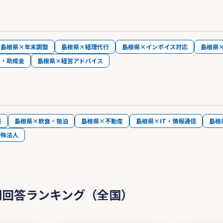
島根県×年末調整
島根県×経理代行
島根県×インボイス対応
島根県
金・助成金
島根県×経営アドバイス
売
島根県×飲食・宿泊
島根県×不動産
島根県×IT・情報通信
島根
特殊法人
問回答ランキング（全国）