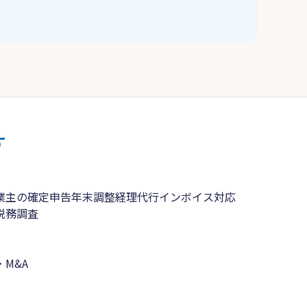
す
業主の確定申告
年末調整
経理代行
インボイス対応
税務調査
M&A