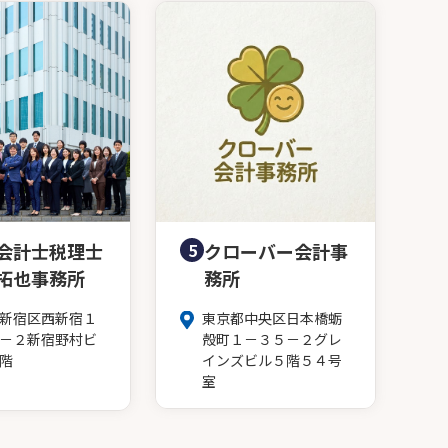
会計士税理士
5
クローバー会計事
拓也事務所
務所
新宿区西新宿１
東京都中央区日本橋蛎
－２新宿野村ビ
殻町１－３５－２グレ
階
インズビル５階５４号
室