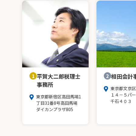
1
平賀大二郎税理士
2
相田会計
事務所
東京都文京区
１４－５パー
東京都新宿区高田馬場1
千石４０３
丁目31番8号高田馬場
ダイカンプラザ805