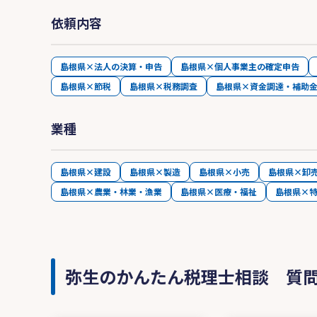
依頼内容
島根県×法人の決算・申告
島根県×個人事業主の確定申告
島根県×節税
島根県×税務調査
島根県×資金調達・補助
業種
島根県×建設
島根県×製造
島根県×小売
島根県×卸
島根県×農業・林業・漁業
島根県×医療・福祉
島根県×
弥生のかんたん税理士相談 質