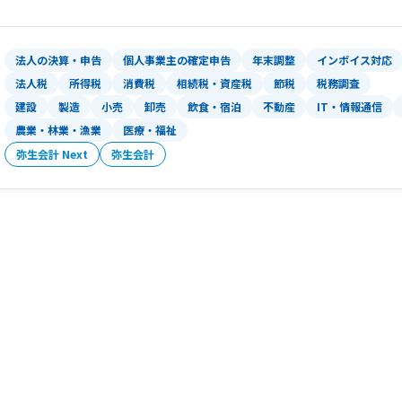
法人の決算・申告
個人事業主の確定申告
年末調整
インボイス対応
法人税
所得税
消費税
相続税・資産税
節税
税務調査
建設
製造
小売
卸売
飲食・宿泊
不動産
IT・情報通信
農業・林業・漁業
医療・福祉
弥生会計 Next
弥生会計