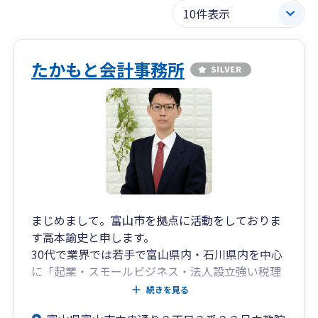
たかもと会計事務所
まじめまして。富山市を拠点に活動をしておりま
す高本諭史と申します。
30代で業界では若手で富山県内・石川県内を中心
に「起業・スモールビジネス・法人設立強い税理
士」として活動しております。
続きを見る
経営者様が日々に記帳や確定申告を行うことはと