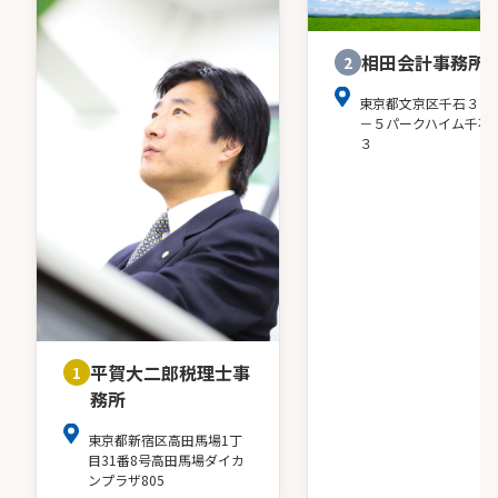
相田会計事務所
2
東京都文京区千石３－
－５パークハイム千石
３
平賀大二郎税理士事
1
務所
東京都新宿区高田馬場1丁
目31番8号高田馬場ダイカ
ンプラザ805