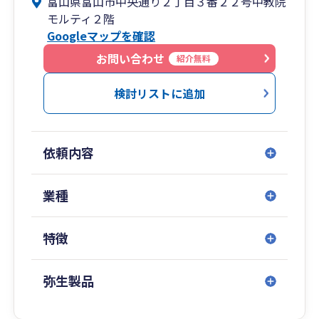
富山県富山市中央通り２丁目３番２２号中教院
こも難しく時間がかかります。
モルティ２階
しかしそれらは「専門家である税理士に任せて営
Googleマップを確認
業に注力して下さい」というのが私の考えです。
富山市で長年にわたり多数の記帳・確定申告のサ
お問い合わせ
紹介無料
ポートを行ってきた実績がありますので、是非ご
相談下さい。
検討リストに追加
簡単なことでも構いません。
何かご質問がございましたら、いつでもお気軽に
ご相談ください。
依頼内容
業種
特徴
弥生製品