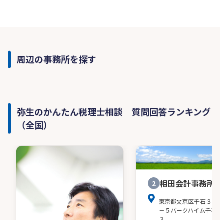
周辺の事務所を探す
弥生のかんたん税理士相談 質問回答ランキング
（全国）
相田会計事務所
2
東京都文京区千石３－
－５パークハイム千石
３