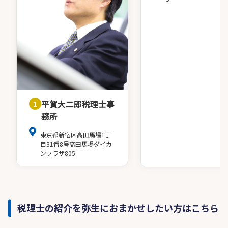
平賀大二郎税理士事
1
務所
東京都新宿区高田馬場1丁
目31番8号高田馬場ダイカ
ンプラザ805
税理士の紹介を弥生におまかせしたい方はこちら