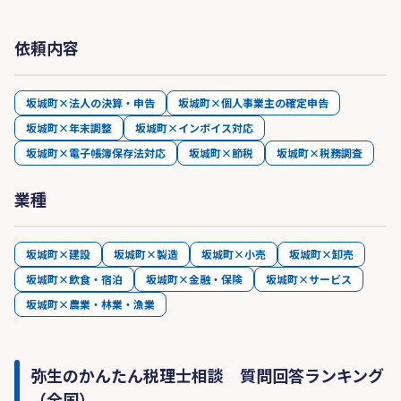
依頼内容
坂城町×法人の決算・申告
坂城町×個人事業主の確定申告
坂城町×年末調整
坂城町×インボイス対応
坂城町×電子帳簿保存法対応
坂城町×節税
坂城町×税務調査
業種
坂城町×建設
坂城町×製造
坂城町×小売
坂城町×卸売
坂城町×飲食・宿泊
坂城町×金融・保険
坂城町×サービス
坂城町×農業・林業・漁業
弥生のかんたん税理士相談 質問回答ランキング
（全国）