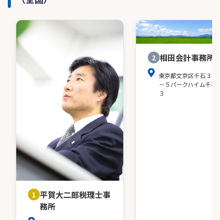
相田会計事務所
2
東京都文京区千石３－
－５パークハイム千石
３
平賀大二郎税理士事
1
務所