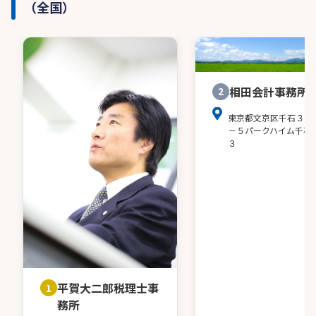
（全国）
相田会計事務所
2
東京都文京区千石３－
－５パークハイム千石
３
平賀大二郎税理士事
1
務所