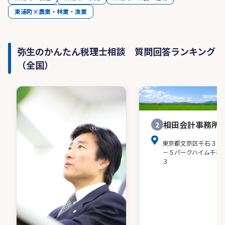
東浦町×農業・林業・漁業
弥生のかんたん税理士相談 質問回答ランキング
（全国）
相田会計事務所
2
東京都文京区千石３－
－５パークハイム千石
３